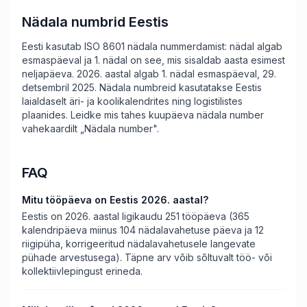
Nädala numbrid Eestis
Eesti kasutab ISO 8601 nädala nummerdamist: nädal algab
esmaspäeval ja 1. nädal on see, mis sisaldab aasta esimest
neljapäeva. 2026. aastal algab 1. nädal esmaspäeval, 29.
detsembril 2025. Nädala numbreid kasutatakse Eestis
laialdaselt äri- ja koolikalendrites ning logistilistes
plaanides. Leidke mis tahes kuupäeva nädala number
vahekaardilt „Nädala number".
FAQ
Mitu tööpäeva on Eestis 2026. aastal?
Eestis on 2026. aastal ligikaudu 251 tööpäeva (365
kalendripäeva miinus 104 nädalavahetuse päeva ja 12
riigipüha, korrigeeritud nädalavahetusele langevate
pühade arvestusega). Täpne arv võib sõltuvalt töö- või
kollektiivlepingust erineda.