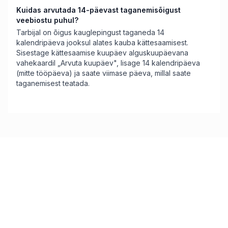
Kuidas arvutada 14-päevast taganemisõigust
veebiostu puhul?
Tarbijal on õigus kauglepingust taganeda 14
kalendripäeva jooksul alates kauba kättesaamisest.
Sisestage kättesaamise kuupäev alguskuupäevana
vahekaardil „Arvuta kuupäev", lisage 14 kalendripäeva
(mitte tööpäeva) ja saate viimase päeva, millal saate
taganemisest teatada.