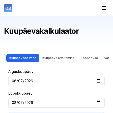
Kuupäevakalkulaator
Kuupäevade vahe
Kuupäeva arvutamine
Tööpäevad
Vanus
Alguskuupäev
Lõppkuupäev