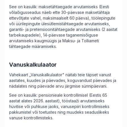
See on kasulik: maksetähtaegade arvutamiseks (Eesti
võlaõigusseadus näeb ette 30-päevase maksetähtaja
ettevõtjate vahel, maksimaalselt 60 päeva), töölepingute
või üürilepingute ülesütlemistähtaegade arvutamiseks,
garantii- ja pretensioonitähtaegade arvutamiseks (2 aastat
tarbekaupadele), 14-päevase taganemisõiguse
arvutamiseks kaugmüügis ja Maksu- ja Tolliameti
tähtaegade määramiseks.
Vanuskalkulaator
Vahekaart „Vanuskalkulaator" näitab teie täpset vanust
aastates, kuudes ja päevades, koguvandust päevades ja
nädalates ning päevade arvu järgmise sünnipäevani.
See on kasulik: pensionieale kontrollimisel (Eestis 65
aastat alates 2026. aastast), tööstaaži arvutamiseks
hüvitise või puhkuse jaoks, vanusepiiri kontrollimiseks
pakkumistel või toetustes ning muudeks seaduslikeks
vanuse kontrollimisteks.