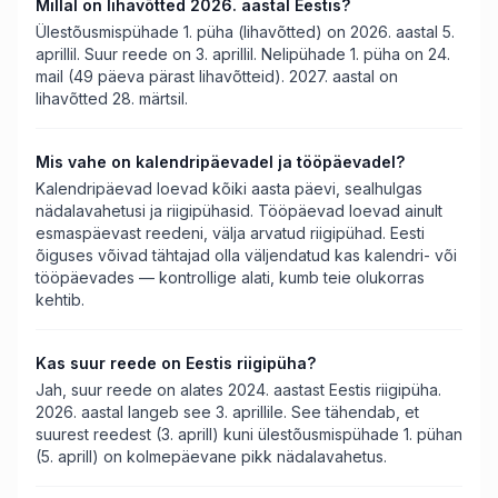
Millal on lihavõtted 2026. aastal Eestis?
Ülestõusmispühade 1. püha (lihavõtted) on 2026. aastal 5.
aprillil. Suur reede on 3. aprillil. Nelipühade 1. püha on 24.
mail (49 päeva pärast lihavõtteid). 2027. aastal on
lihavõtted 28. märtsil.
Mis vahe on kalendripäevadel ja tööpäevadel?
Kalendripäevad loevad kõiki aasta päevi, sealhulgas
nädalavahetusi ja riigipühasid. Tööpäevad loevad ainult
esmaspäevast reedeni, välja arvatud riigipühad. Eesti
õiguses võivad tähtajad olla väljendatud kas kalendri- või
tööpäevades — kontrollige alati, kumb teie olukorras
kehtib.
Kas suur reede on Eestis riigipüha?
Jah, suur reede on alates 2024. aastast Eestis riigipüha.
2026. aastal langeb see 3. aprillile. See tähendab, et
suurest reedest (3. aprill) kuni ülestõusmispühade 1. pühan
(5. aprill) on kolmepäevane pikk nädalavahetus.