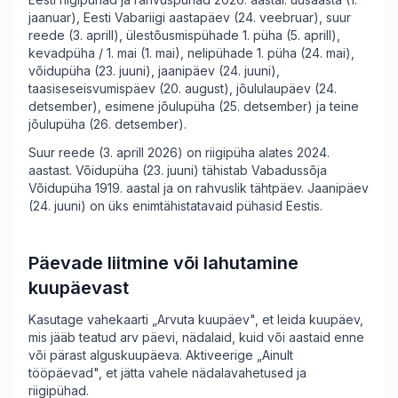
jaanuar), Eesti Vabariigi aastapäev (24. veebruar), suur
reede (3. aprill), ülestõusmispühade 1. püha (5. aprill),
kevadpüha / 1. mai (1. mai), nelipühade 1. püha (24. mai),
võidupüha (23. juuni), jaanipäev (24. juuni),
taasiseseisvumispäev (20. august), jõululaupäev (24.
detsember), esimene jõulupüha (25. detsember) ja teine
jõulupüha (26. detsember).
Suur reede (3. aprill 2026) on riigipüha alates 2024.
aastast. Võidupüha (23. juuni) tähistab Vabadussõja
Võidupüha 1919. aastal ja on rahvuslik tähtpäev. Jaanipäev
(24. juuni) on üks enimtähistatavaid pühasid Eestis.
Päevade liitmine või lahutamine
kuupäevast
Kasutage vahekaarti „Arvuta kuupäev", et leida kuupäev,
mis jääb teatud arv päevi, nädalaid, kuid või aastaid enne
või pärast alguskuupäeva. Aktiveerige „Ainult
tööpäevad", et jätta vahele nädalavahetused ja
riigipühad.