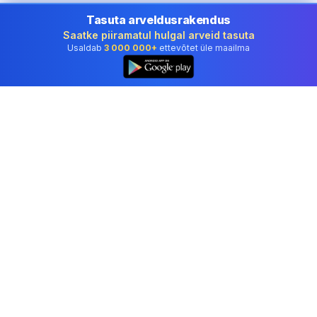
Tasuta arveldusrakendus
Saatke piiramatul hulgal arveid tasuta
Usaldab
3 000 000+
ettevõtet üle maailma
Professionaalne raamatupidamistarkvara, mida
usaldavad ettevõtted Estonia.
Tööriistad