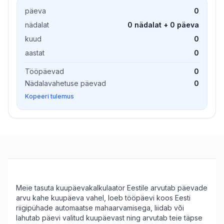
päeva
0
nädalat
0 nädalat + 0 päeva
kuud
0
aastat
0
Tööpäevad
0
Nädalavahetuse päevad
0
Kopeeri tulemus
Meie tasuta kuupäevakalkulaator Eestile arvutab päevade
arvu kahe kuupäeva vahel, loeb tööpäevi koos Eesti
riigipühade automaatse mahaarvamisega, liidab või
lahutab päevi valitud kuupäevast ning arvutab teie täpse