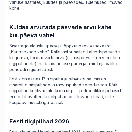
vanuse aastates, kuudes ja päevades. Tulemused ilmuvad
kohe.
Kuidas arvutada päevade arvu kahe
kuupäeva vahel
Sisestage alguskuupäev ja lõppkuupäev vahekaardil
„Kuupäevade vahe". Kalkulaator näitab kalendripäevade
koguarvu, tööpäevade arvu (esmaspäevast reedeni ilma
riigipühadeta), nädalavahetuse päevi ja nimekirja valitud
perioodi riigipühadest.
Eestis on aastas 12 riigipüha ja rahvuspüha, mis on
määratud riigipühade ja rahvuspühade seadusega. Kõik
riigipühad kehtivad üle kogu riigi — piirkondlikke pühasid
ei ole. Lihavõtted ja nelipühad on liikuvad pühad, mille
kuupäev muutub igal aastal.
Eesti riigipühad 2026
Eesti riigipühad ja rahvuspühad 2026. aastal: uusaasta (1.