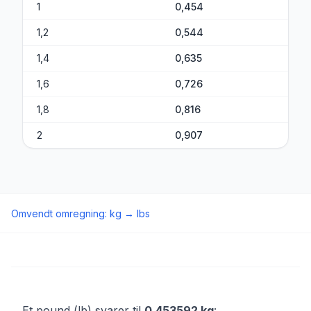
1
0,454
1,2
0,544
1,4
0,635
1,6
0,726
1,8
0,816
2
0,907
Omvendt omregning
:
kg
→
lbs
Et pound (lb) svarer til
0,453592 kg
: