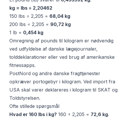
kg = lbs ÷ 2,20462
150 lbs ÷ 2,205 =
68,04 kg
200 lbs ÷ 2,205 =
90,72 kg
1 lb =
0,454 kg
Omregning af pounds til kilogram er nødvendig
ved udfyldelse af danske lægejournaler,
tolddeklarationer eller ved brug af amerikanske
fitnessapps.
PostNord og andre danske fragttjenester
opkræver portogebyr i kilogram. Ved import fra
USA skal varer deklareres i kilogram til SKAT og
Toldstyrelsen.
Ofte stillede spørgsmål
Hvad er 160 lbs i kg?
160 ÷ 2,205 =
72,6 kg
.