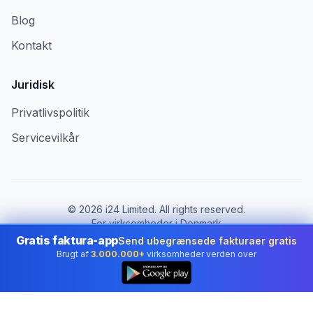
Blog
Kontakt
Juridisk
Privatlivspolitik
Servicevilkår
©
2026
i24 Limited. All rights reserved.
For virksomheder i Denmark
Gratis faktura-app
Send ubegrænsede fakturaer gratis
Skift land:
Denmark
Brugt af
3.000.000+
virksomheder verden over