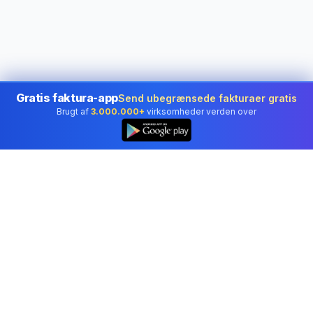
Gratis faktura-app
Send ubegrænsede fakturaer gratis
Brugt af
3.000.000+
virksomheder verden over
👆