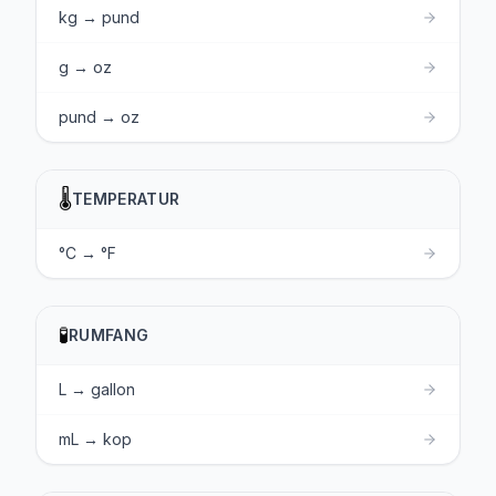
kg → pund
g → oz
pund → oz
🌡️
TEMPERATUR
°C → °F
🧪
RUMFANG
L → gallon
mL → kop