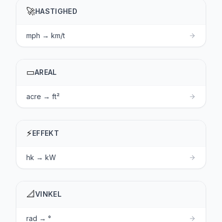
🚀
HASTIGHED
mph → km/t
▭
AREAL
acre → ft²
⚡
EFFEKT
hk → kW
📐
VINKEL
rad → °