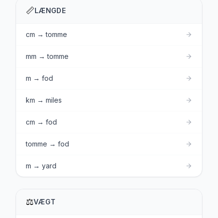
📏
LÆNGDE
cm → tomme
mm → tomme
m → fod
km → miles
cm → fod
tomme → fod
m → yard
⚖️
VÆGT