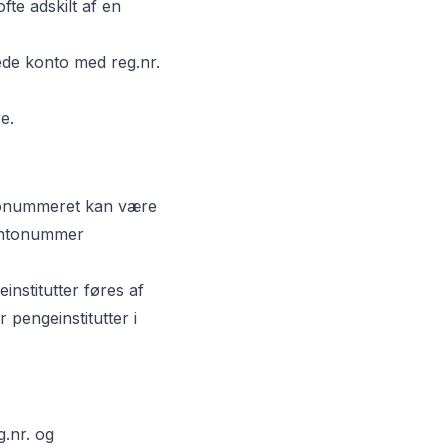
te adskilt af en
ede konto med reg.nr.
e.
tonummeret kan være
kontonummer
institutter føres af
r pengeinstitutter i
g.nr. og