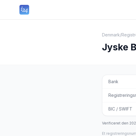
Denmark
/
Regist
Jyske B
Bank
Registrering
BIC / SWIFT
Verificeret den
20
Et registreringsnu