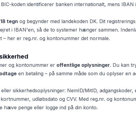
IC-koden identificerer banken internationalt, mens IBAN i
å
18 tegn
og begynder med landekoden DK. Dit registrerin
ejret i IBAN'en, så de to systemer hænger sammen. Inden
t – her er reg.nr. og kontonummer det normale.
 sikkerhed
ummer og kontonummer er
offentlige oplysninger
. Du kan t
odtage
en betaling – på samme måde som du oplyser en a
- eller sikkerhedsoplysninger: NemID/MitID, adgangskoder,
 kortnummer, udløbsdato og CVV. Med reg.nr. og konton
ke hæve penge eller logge ind på din konto.