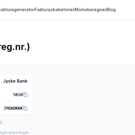
Fakturagenerator
Fakturaskabeloner
Momsberegner
Blog
eg.nr.)
Jyske Bank
5010
JYBADKKK
e)
loginoplysninger,