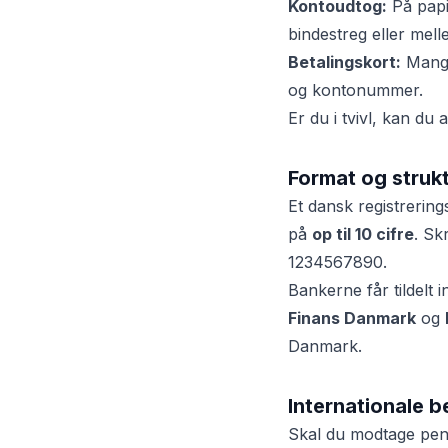
Kontoudtog:
På papi
bindestreg eller mel
Betalingskort:
Mange
og kontonummer.
Er du i tvivl, kan du
Format og struk
Et dansk registrerin
på
op til 10 cifre
. Sk
1234567890.
Bankerne får tildelt 
Finans Danmark
og
Danmark.
Internationale b
Skal du modtage pen