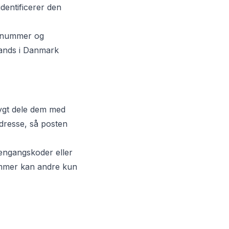
dentificerer den
gsnummer og
lands i Danmark
rygt dele dem med
dresse, så posten
 engangskoder eller
ummer kan andre kun