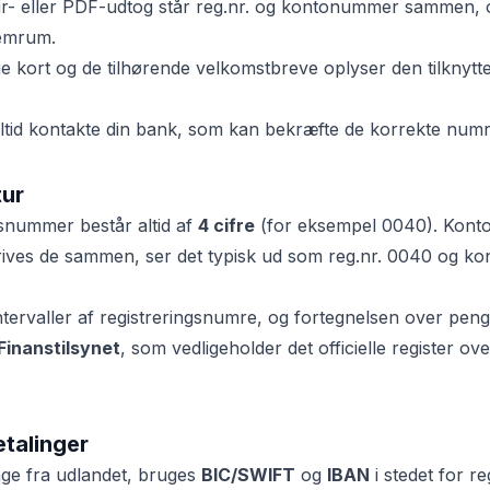
r- eller PDF-udtog står reg.nr. og kontonummer sammen, of
lemrum.
 kort og de tilhørende velkomstbreve oplyser den tilknytt
 altid kontakte din bank, som kan bekræfte de korrekte numr
tur
gsnummer består altid af
4 cifre
(for eksempel 0040). Kon
rives de sammen, ser det typisk ud som reg.nr. 0040 og 
intervaller af registreringsnumre, og fortegnelsen over penge
Finanstilsynet
, som vedligeholder det officielle register ove
etalinger
ge fra udlandet, bruges
BIC/SWIFT
og
IBAN
i stedet for re