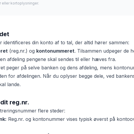
eller kortoplysninger.
det
 identificeres din konto af to tal, der altid hører sammen:
ret
(reg.nr.) og
kontonummeret
. Tilsammen udpeger de hel
ken afdeling pengene skal sendes til eller hæves fra.
et peger på selve banken og dens afdeling, mens kontonum
den for afdelingen. Når du oplyser begge dele, ved bankens
kal lande.
dit reg.nr.
streringsnummer flere steder:
nk:
Reg.nr. og kontonummer vises typisk øverst på kontoo