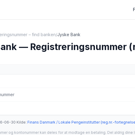
reringsnummer – find banken
/
Jyske Bank
ank — Registreringsnummer (r
snummer
26-06-30
·
Kilde
:
Finans Danmark / Lokale Pengeinstitutter (reg.nr.-fortegnels
mmer og kontonummer kan deles for at modtage en betaling. Del aldrig dine 