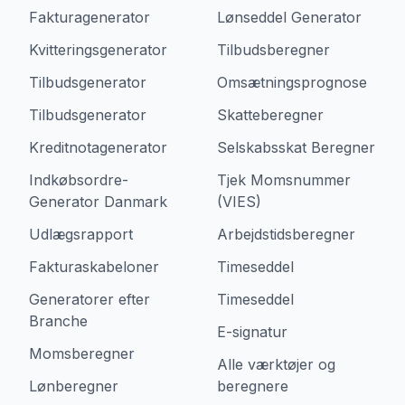
Fakturagenerator
Lønseddel Generator
Kvitteringsgenerator
Tilbudsberegner
Tilbudsgenerator
Omsætningsprognose
Tilbudsgenerator
Skatteberegner
Kreditnotagenerator
Selskabsskat Beregner
Indkøbsordre-
Tjek Momsnummer
Generator Danmark
(VIES)
Udlægsrapport
Arbejdstidsberegner
Fakturaskabeloner
Timeseddel
Generatorer efter
Timeseddel
Branche
E-signatur
Momsberegner
Alle værktøjer og
Lønberegner
beregnere