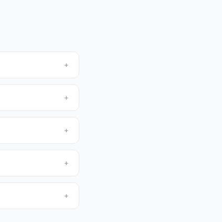
+
+
+
+
+