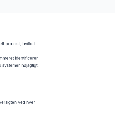
t præcist, hvilket
meret identificerer
 systemer nøjagtigt,
versigten ved hver