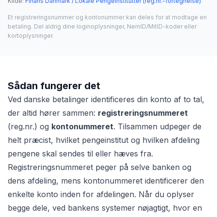
Kilde
:
Finans Danmark / Lokale Pengeinstitutter (reg.nr.-fortegnelse)
Et registreringsnummer og kontonummer kan deles for at modtage en
betaling. Del aldrig dine loginoplysninger, NemID/MitID-koder eller
kortoplysninger.
Sådan fungerer det
Ved danske betalinger identificeres din konto af to tal,
der altid hører sammen:
registreringsnummeret
(reg.nr.) og
kontonummeret
. Tilsammen udpeger de
helt præcist, hvilket pengeinstitut og hvilken afdeling
pengene skal sendes til eller hæves fra.
Registreringsnummeret peger på selve banken og
dens afdeling, mens kontonummeret identificerer den
enkelte konto inden for afdelingen. Når du oplyser
begge dele, ved bankens systemer nøjagtigt, hvor en