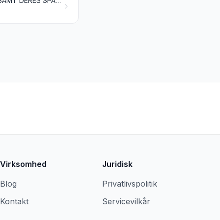
ANIMALSKE, VEGETABILSKE ELLER MIKROBIELLE FEDTSTOFFER OG OLIER SAMT DERES SPALTNINGSPRODUKTER; TILBEREDT SPISEFEDT; ANIMALSK OG VEGETABILSK VOKS
Virksomhed
Juridisk
Blog
Privatlivspolitik
Kontakt
Servicevilkår