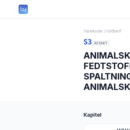
Varekode / toldtarif
S3
AFSNIT
ANIMALSKE
FEDTSTOF
SPALTNIN
ANIMALSK
Kapitel