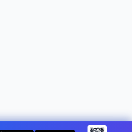
Skift land:
Denmark