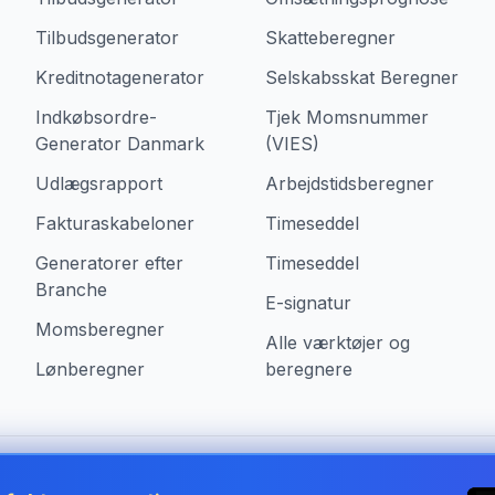
Tilbudsgenerator
Skatteberegner
Kreditnotagenerator
Selskabsskat Beregner
Indkøbsordre-
Tjek Momsnummer
Generator Danmark
(VIES)
Udlægsrapport
Arbejdstidsberegner
Fakturaskabeloner
Timeseddel
Generatorer efter
Timeseddel
Branche
E-signatur
Momsberegner
Alle værktøjer og
Lønberegner
beregnere
i Denmark