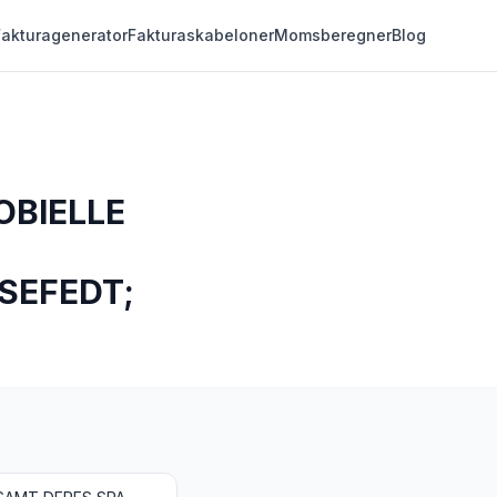
Fakturagenerator
Fakturaskabeloner
Momsberegner
Blog
OBIELLE
SEFEDT;