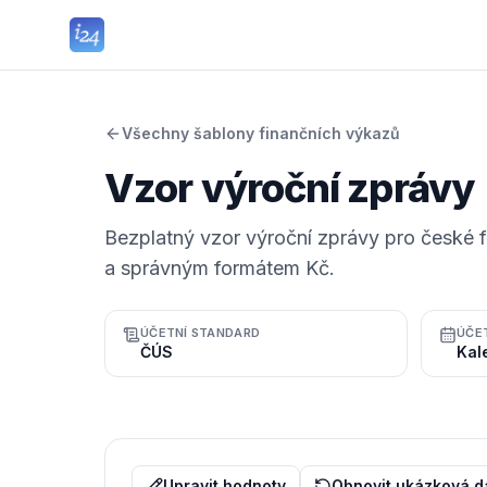
Všechny šablony finančních výkazů
Vzor výroční zprávy
Bezplatný vzor výroční zprávy pro české 
a správným formátem Kč.
ÚČETNÍ STANDARD
ÚČE
ČÚS
Upravit hodnoty
Obnovit ukázková d