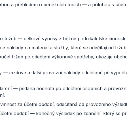
ahou a přehledem o peněžních tocích — a přílohou s účetn
 služeb — celkové výnosy z běžné podnikatelské činnosti 
 náklady na materiál a služby, které se odečítají od tržeb
učet tržeb po odečtení výkonové spotřeby, ukazuje obcho
y — mzdové a další provozní náklady odečítané při výpoč
aření — přidaná hodnota po odečtení osobních a provozní
ní.
vinnost za účetní období, odečítaná od provozního výsled
četní období — konečný výsledek po zdanění, který se pro