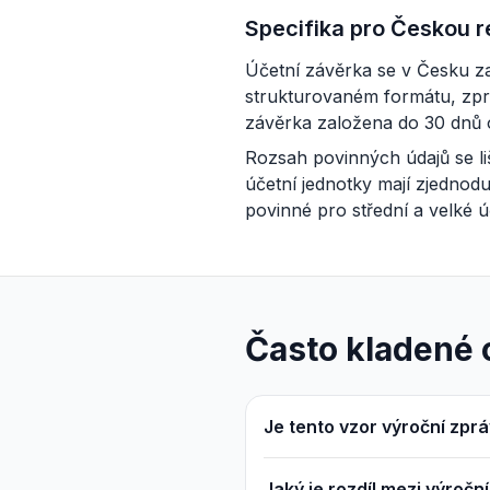
Specifika pro Českou r
Účetní závěrka se v Česku za
strukturovaném formátu, zpra
závěrka založena do 30 dnů 
Rozsah povinných údajů se liš
účetní jednotky mají zjednod
povinné pro střední a velké ú
Často kladené 
Je tento vzor výroční zprá
Jaký je rozdíl mezi výročn