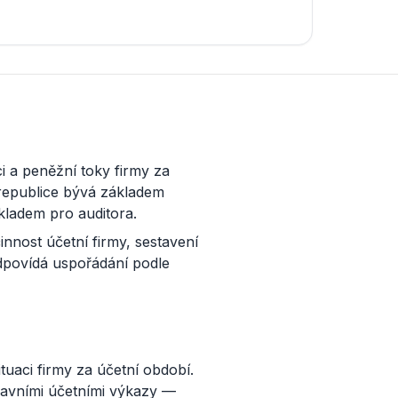
 a peněžní toky firmy za
 republice bývá základem
dkladem pro auditora.
innost účetní firmy, sestavení
odpovídá uspořádání podle
uaci firmy za účetní období.
hlavními účetními výkazy —