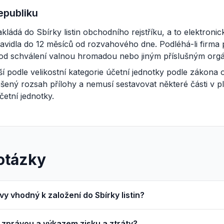
epubliku
kládá do Sbírky listin obchodního rejstříku, a to elektron
vidla do 12 měsíců od rozvahového dne. Podléhá-li firma 
od schválení valnou hromadou nebo jiným příslušným org
í podle velikostní kategorie účetní jednotky podle zákona 
ušený rozsah přílohy a nemusí sestavovat některé části v p
četní jednotky.
otázky
vy vhodný k založení do Sbírky listin?
í zprávou a výkazem zisku a ztráty?