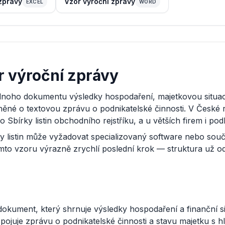
zprávy
Vzor výroční zprávy
EXCEL
WORD
r výroční zprávy
dnoho dokumentu výsledky hospodaření, majetkovou situaci
něné o textovou zprávu o podnikatelské činnosti. V České
o Sbírky listin obchodního rejstříku, a u větších firem i po
ky listin může vyžadovat specializovaný software nebo souč
tomto vzoru výrazně zrychlí poslední krok — struktura už 
okument, který shrnuje výsledky hospodaření a finanční sit
pojuje zprávu o podnikatelské činnosti a stavu majetku s 