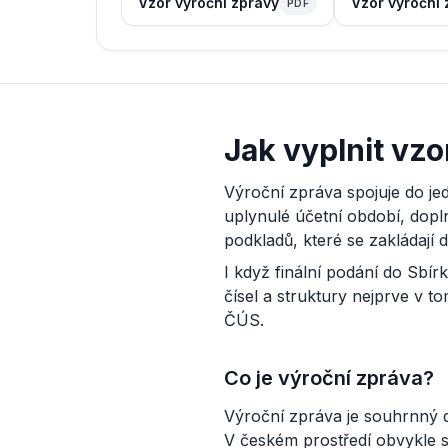
Vzor výroční zprávy
Vzor výroční 
PDF
Jak vyplnit vzo
Výroční zpráva spojuje do je
uplynulé účetní období, dopl
podkladů, které se zakládají d
I když finální podání do Sbír
čísel a struktury nejprve v 
ČÚS.
Co je výroční zpráva?
Výroční zpráva je souhrnný d
V českém prostředí obvykle s