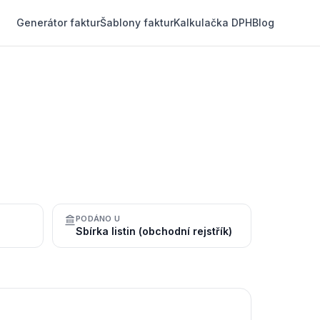
Generátor faktur
Šablony faktur
Kalkulačka DPH
Blog
PODÁNO U
Sbírka listin (obchodní rejstřík)