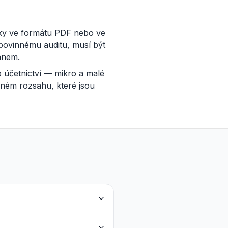
icky ve formátu PDF nebo ve
povinnému auditu, musí být
ánem.
o účetnictví — mikro a malé
lném rozsahu, které jsou