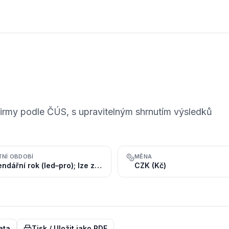
firmy podle ČÚS, s upravitelným shrnutím výsledků
TNÍ OBDOBÍ
MĚNA
Kalendářní rok (led–pro); lze zvolit i hospodářský rok
CZK (Kč)
ata
Tisk / Uložit jako PDF