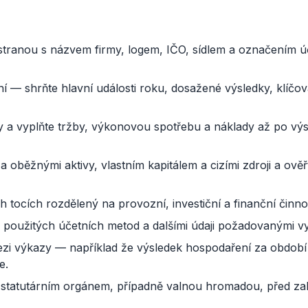
 stranou s názvem firmy, logem, IČO, sídlem a označením ú
 — shrňte hlavní události roku, dosažené výsledky, klíčová
ty a vyplňte tržby, výkonovou spotřebu a náklady až po vý
a oběžnými aktivy, vlastním kapitálem a cizími zdroji a ověř
 tocích rozdělený na provozní, investiční a finanční činno
 použitých účetních metod a dalšími údaji požadovanými v
ezi výkazy — například že výsledek hospodaření za obdob
e.
y statutárním orgánem, případně valnou hromadou, před zalo