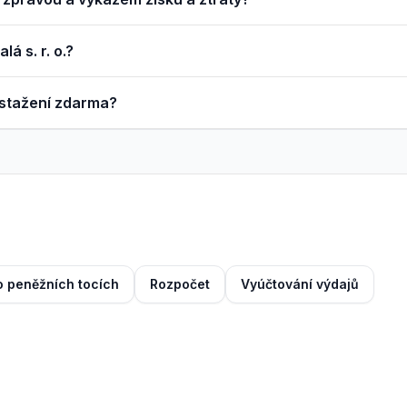
á s. r. o.?
 stažení zdarma?
o peněžních tocích
Rozpočet
Vyúčtování výdajů