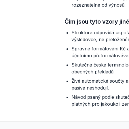
rozeznatelné od výnosů.
Čím jsou tyto vzory jin
Struktura odpovídá uspoř
výsledovce, ne přeložen
Správné formátování Kč a
účetnímu přeformátovávat
Skutečná česká terminolog
obecných překladů.
Živé automatické součty a
pasiva neshodují.
Návod psaný podle skuteč
platných pro jakoukoli zem