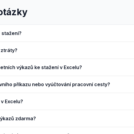
otázky
 stažení?
 ztráty?
četních výkazů ke stažení v Excelu?
ovního příkazu nebo vyúčtování pracovní cesty?
y v Excelu?
 výkazů zdarma?