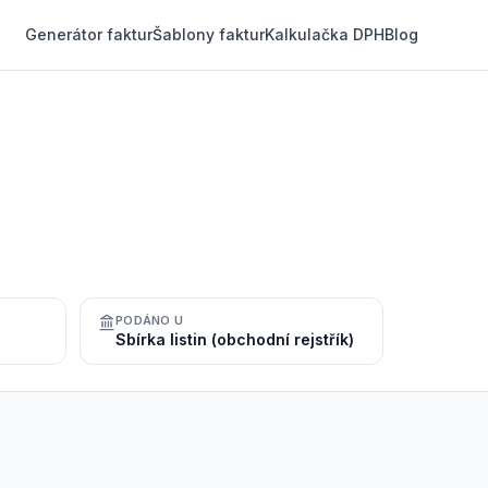
Generátor faktur
Šablony faktur
Kalkulačka DPH
Blog
PODÁNO U
Sbírka listin (obchodní rejstřík)