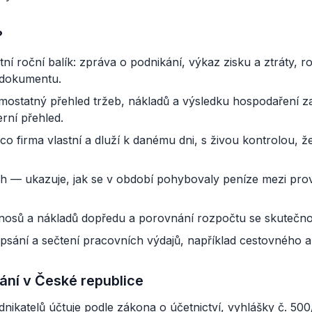
?
í roční balík: zpráva o podnikání, výkaz zisku a ztráty, 
 dokumentu.
mostatný přehled tržeb, nákladů a výsledku hospodaření z
rní přehled.
 firma vlastní a dluží k danému dni, s živou kontrolou, že
h — ukazuje, jak se v období pohybovaly peníze mezi provo
osů a nákladů dopředu a porovnání rozpočtu se skutečno
sání a sečtení pracovních výdajů, například cestovného a
ání v České republice
nikatelů účtuje podle zákona o účetnictví, vyhlášky č. 50