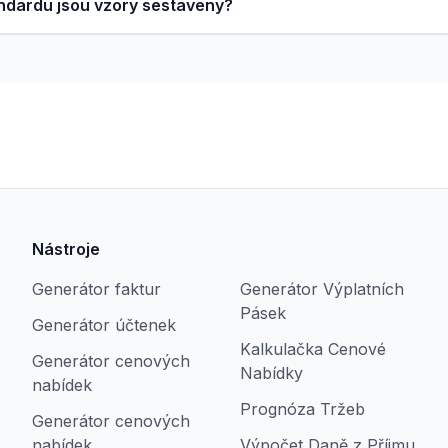
andardu jsou vzory sestaveny?
Nástroje
Generátor faktur
Generátor Výplatních
Pásek
Generátor účtenek
Kalkulačka Cenové
Generátor cenových
Nabídky
nabídek
Prognóza Tržeb
Generátor cenových
nabídek
Výpočet Daně z Příjmu