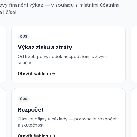
ový finanční výkaz — v souladu s místními účetními
i čísel.
ČÚS
Výkaz zisku a ztráty
Od tržeb po výsledek hospodaření, s živými
součty.
Otevřít šablonu
ČÚS
Rozpočet
Plánujte příjmy a náklady — porovnejte rozpočet
a skutečnost.
Otevřít šablonu