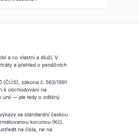
í a co vlastní a dluží. V
 ztráty a přehled o peněžních
ů (ČÚS), zákona č. 563/1991
ých k obchodování na
unií — jde tedy o odlišný
í výkazy se standardní českou
formátovanou korunou (Kč).
tředit na čísla, ne na