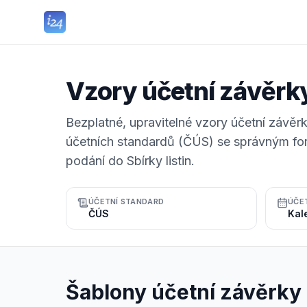
Vzory účetní závěrk
Bezplatné, upravitelné vzory účetní závě
účetních standardů (ČÚS) se správným fo
podání do Sbírky listin.
ÚČETNÍ STANDARD
ÚČE
ČÚS
Šablony účetní závěrky