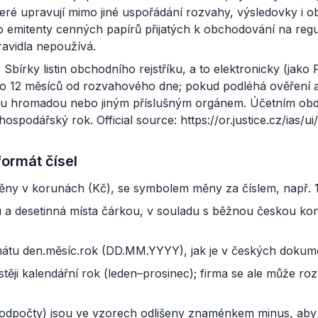
eré upravují mimo jiné uspořádání rozvahy, výsledovky i o
pro emitenty cenných papírů přijatých k obchodování na r
pravidla nepoužívá.
 Sbírky listin obchodního rejstříku, a to elektronicky (ja
 do 12 měsíců od rozvahového dne; pokud podléhá ověření 
ou hromadou nebo jiným příslušným orgánem. Účetním obdob
 hospodářský rok. Official source: https://or.justice.cz/ias/u
formát čísel
ěny v korunách (Kč), se symbolem měny za číslem, např. 
u a desetinná místa čárkou, v souladu s běžnou českou kon
mátu den.měsíc.rok (DD.MM.YYYY), jak je v českých dokum
těji kalendářní rok (leden–prosinec); firma se ale může 
 odpočty) jsou ve vzorech odlišeny znaménkem minus, aby 