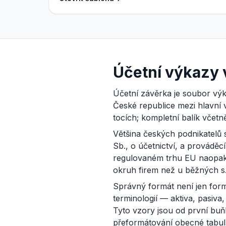
Účetní výkazy 
Účetní závěrka je soubor výka
České republice mezi hlavní v
tocích; kompletní balík včetn
Většina českých podnikatelů
Sb., o účetnictví, a provádě
regulovaném trhu EU naopak s
okruh firem než u běžných s. r
Správný formát není jen forma
terminologií — aktiva, pasi
Tyto vzory jsou od první buňk
přeformátování obecné tabul