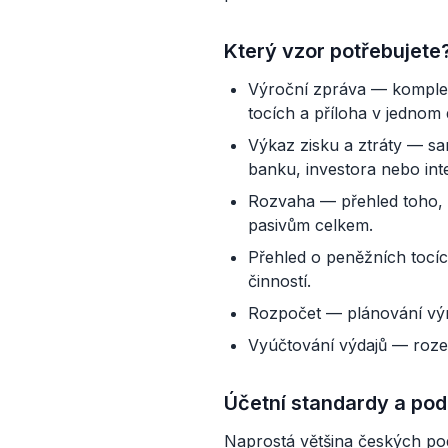
Který vzor potřebujete
Výroční zpráva — kompletn
tocích a příloha v jednom
Výkaz zisku a ztráty — sa
banku, investora nebo inte
Rozvaha — přehled toho, co
pasivům celkem.
Přehled o peněžních tocíc
činností.
Rozpočet — plánování výn
Vyúčtování výdajů — rozep
Účetní standardy a pod
Naprostá většina českých pod