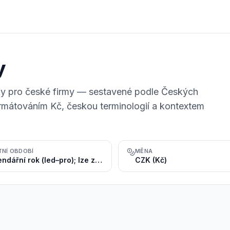
y
rky pro české firmy — sestavené podle Českých
rmátováním Kč, českou terminologií a kontextem
TNÍ OBDOBÍ
MĚNA
Kalendářní rok (led–pro); lze zvolit i hospodářský rok
CZK (Kč)