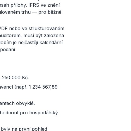
bsah přílohy. IFRS ve znění
egulovaném trhu — pro běžné
ko PDF nebo ve strukturovaném
auditorem, musí být založena
ím je nejčastěji kalendářní
i/podani
1 250 000 Kč.
vencí (např. 1 234 567,89
entech obvyklé.
rozhodnout pro hospodářský
byly na první pohled