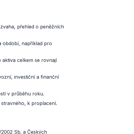
rozvaha, přehled o peněžních
a období, například pro
 aktiva celkem se rovnají
zní, investiční a finanční
stí v průběhu roku.
 stravného, k proplacení.
0/2002 Sb. a Českých