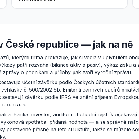
v České republice — jak na ně
zů, kterými firma prokazuje, jak si vedla v uplynulém obdob
ýkazy patří rozvaha (bilance aktiv a pasiv), výkaz zisku a
ě zprávy o podnikání a přílohy pak tvoří výroční zprávu.
 sestavuje účetní závěrku podle Českých účetních standard
cí vyhlášky č. 500/2002 Sb. Emitenti cenných papírů přijat
estavují závěrku podle IFRS ve znění přijatém Evropskou 
. o. a a. s.
lita. Banka, investor, auditor i obchodní rejstřík očekávaj
va, výkonová spotřeba, přidaná hodnota — a se správně na
y postavené přesně na této struktuře, takže se můžete sous
ky.