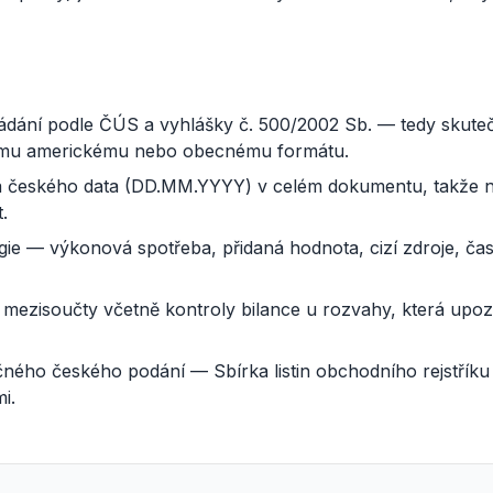
é
ádání podle ČÚS a vyhlášky č. 500/2002 Sb. — tedy skute
ému americkému nebo obecnému formátu.
 českého data (DD.MM.YYYY) v celém dokumentu, takže n
.
ie — výkonová spotřeba, přidaná hodnota, cizí zdroje, čas
 mezisoučty včetně kontroly bilance u rozvahy, která upoz
ného českého podání — Sbírka listin obchodního rejstřík
i.