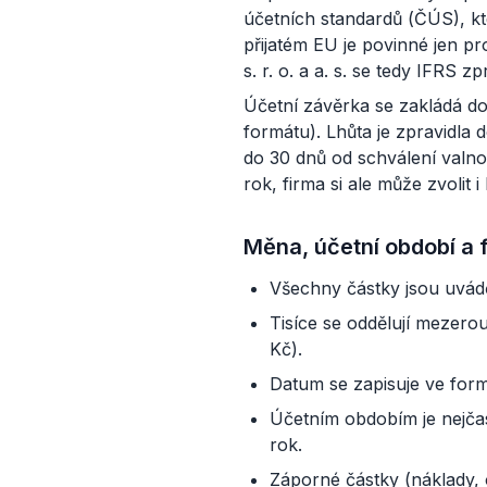
účetních standardů (ČÚS), kt
přijatém EU je povinné jen 
s. r. o. a a. s. se tedy IFRS z
Účetní závěrka se zakládá do
formátu). Lhůta je zpravidla
do 30 dnů od schválení valn
rok, firma si ale může zvolit i
Měna, účetní období a 
Všechny částky jsou uvád
Tisíce se oddělují mezero
Kč).
Datum se zapisuje ve for
Účetním obdobím je nejčas
rok.
Záporné částky (náklady,