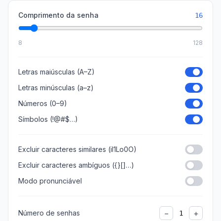
Comprimento da senha
16
8
128
Letras maiúsculas (A–Z)
Letras minúsculas (a–z)
Números (0–9)
Símbolos (!@#$…)
Excluir caracteres similares (il1Lo0O)
Excluir caracteres ambíguos ({}[]…)
Modo pronunciável
−
+
Número de senhas
1