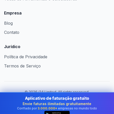
Empresa
Blog
Contato
Jurídico
Política de Privacidade
Termos de Serviço
©
2026
i24 Limited. All rights reserved.
Atendendo empresas no Brazil
Aplicativo de faturação gratuito
Envie faturas ilimitadas gratuitamente
Mudar de país:
Brazil
Confiado por
3.000.000+
empresas no mundo todo