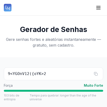
Gerador de Senhas
Gere senhas fortes e aleatórias instantaneamente —
gratuito, sem cadastro.
9<YGOnV12({oYK>2
Força
Muito Forte
103
bits de
Tempo para quebrar
:
longer than the age of the
entropia
universe