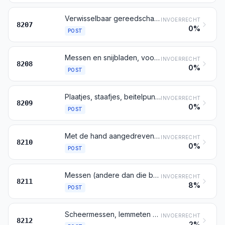
Verwisselbaar gereedschap voor al dan niet mechanisch handgereedschap of voor gereedschapswerktuigen (bijvoorbeeld voor het stampen, stansen, draadtappen, draadsnijden, boren, ruimen, kotteren, frezen, draaien, vastschroeven), daaronder begrepen trekstenen of trekmatrijzen en pers- of extrusiematrijzen voor het bewerken van metalen, alsmede grond- en gesteenteboren
INVOERRECHT
8207
0%
POST
Messen en snijbladen, voor machines en voor mechanische toestellen
INVOERRECHT
8208
0%
POST
Plaatjes, staafjes, beitelpunten en dergelijke voorwerpen voor gereedschap, niet gemonteerd, vervaardigd van cermets
INVOERRECHT
8209
0%
POST
Met de hand aangedreven mechanische toestellen met een gewicht van 10 kg of minder, die gebezigd worden bij het bereiden, opmaken, enz., van voedingsmiddelen en van dranken
INVOERRECHT
8210
0%
POST
Messen (andere dan die bedoeld bij post 8208), ook indien getand, zaksnoeimessen daaronder begrepen, alsmede lemmeten daarvan
INVOERRECHT
8211
8%
POST
Scheermessen, lemmeten en mesjes voor scheermessen (niet-afgewerkte scheermesjes, al dan niet in bandvorm, daaronder begrepen)
INVOERRECHT
8212
2%