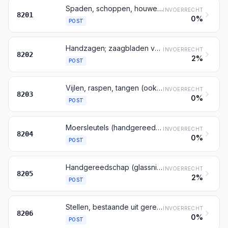
Spaden, schoppen, houwelen, hakken, gaffels, rieken, vorken, harken en schoffels; bijlen, houthiepen, kloofmessen en dergelijk gereedschap om te hakken of te kloven; snoeischaren en wildscharen; zeisen, sikkels, stro- en hooimessen, heggenscharen, wiggen en ander handgereedschap voor de land-, tuin- of bosbouw
INVOERRECHT
8201
0%
POST
Handzagen; zaagbladen van alle soorten (freeszagen en ongetande zaagbladen daaronder begrepen)
INVOERRECHT
8202
2%
POST
Vijlen, raspen, tangen (ook buig-, snij- en ponstangen), pincetten, metaalscharen (blikscharen, plaatscharen en dergelijke), pijpsnijders, boutenscharen, holpijpen en dergelijk handgereedschap
INVOERRECHT
8203
0%
POST
Moersleutels (handgereedschap), dynamometrische moersleutels en inbussleutels daaronder begrepen; uitwisselbare doppen van dopsleutels, ook indien met handvat
INVOERRECHT
8204
0%
POST
Handgereedschap (glassnijders daaronder begrepen), elders genoemd noch elders onder begrepen; soldeer-, blaas- en brandlampen; bankschroeven, lijmknechten, pijpklemmen en dergelijke, andere dan toebehoren of delen van gereedschapswerktuigen of van waterstraalsnijmachines; aambeelden; veldsmidsen; slijpstenen met hand- of voetaandrijving
INVOERRECHT
8205
2%
POST
Stellen, bestaande uit gereedschap van twee of meer van de posten 8202 tot en met 8205, opgemaakt voor de verkoop in het klein
INVOERRECHT
8206
0%
POST