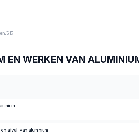
en
/
S15
M EN WERKEN VAN ALUMINIU
uminium
 en afval, van aluminium