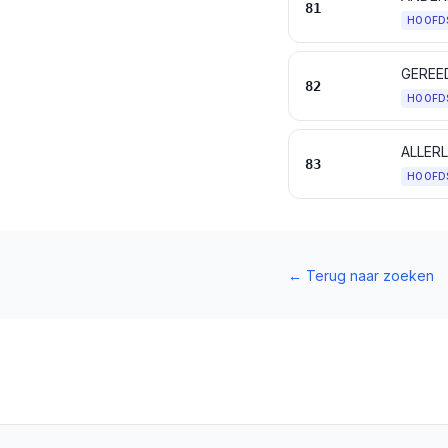
81
HOOFD
82
HOOFD
ALLER
83
HOOFD
←
Terug naar zoeken