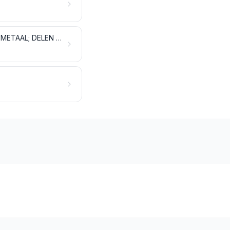
GEREEDSCHAP; MESSENMAKERSWERK, LEPELS EN VORKEN, VAN ONEDEL METAAL; DELEN VAN DEZE ARTIKELEN VAN ONEDEL METAAL