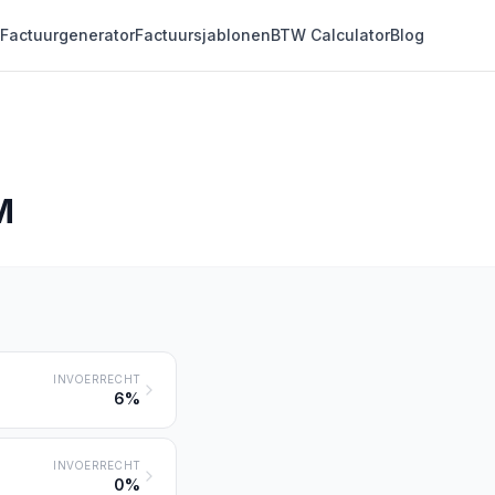
Factuurgenerator
Factuursjablonen
BTW Calculator
Blog
M
INVOERRECHT
6%
INVOERRECHT
0%