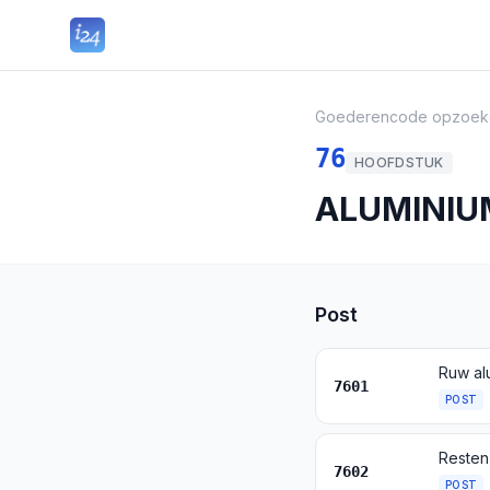
Goederencode opzoek
76
HOOFDSTUK
ALUMINIU
Post
Ruw al
7601
POST
Resten
7602
POST