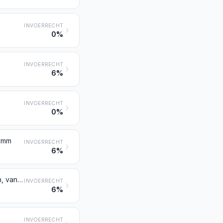
INVOERRECHT
0%
INVOERRECHT
6%
INVOERRECHT
0%
2 mm
INVOERRECHT
6%
Bladaluminium (ook indien bedrukt of op een drager van papier, van karton, van kunststof of op dergelijke dragers) met een dikte van niet meer dan 0,2 mm (de dikte van de drager niet meegerekend)
INVOERRECHT
6%
INVOERRECHT