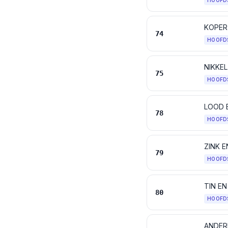
HOOFD
KOPER
74
HOOFD
NIKKE
75
HOOFD
LOOD 
78
HOOFD
ZINK 
79
HOOFD
TIN E
80
HOOFD
ANDER