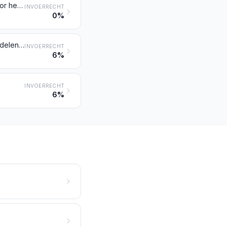
Kabels, strengen en dergelijke artikelen, van aluminium, niet geïsoleerd voor het geleiden van elektriciteit
INVOERRECHT
0%
Keukengerei, toiletartikelen, huishoudelijke en sanitaire artikelen, alsmede delen daarvan, van aluminium; sponsen, schuurlappen, schuurhandjes en dergelijke artikelen voor het schuren, voor het polijsten of voor dergelijke doeleinden, van aluminium
INVOERRECHT
6%
INVOERRECHT
6%