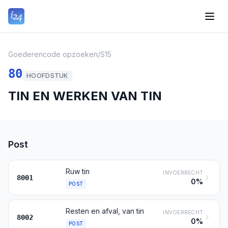
Goederencode opzoeken
/
S15
80
HOOFDSTUK
TIN EN WERKEN VAN TIN
Post
Ruw tin
INVOERRECHT
8001
0%
POST
Resten en afval, van tin
INVOERRECHT
8002
0%
POST