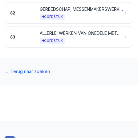
GEREEDSCHAP; MESSENMAKERSWERK, LEPELS EN VORKEN, VAN ONEDEL METAAL; DELEN VAN DEZE ARTIKELEN VAN ONEDEL METAAL
82
HOOFDSTUK
ALLERLEI WERKEN VAN ONEDELE METALEN
83
HOOFDSTUK
←
Terug naar zoeken