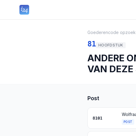
Goederencode opzoek
81
HOOFDSTUK
ANDERE O
VAN DEZE
Post
Wolfra
8101
POST