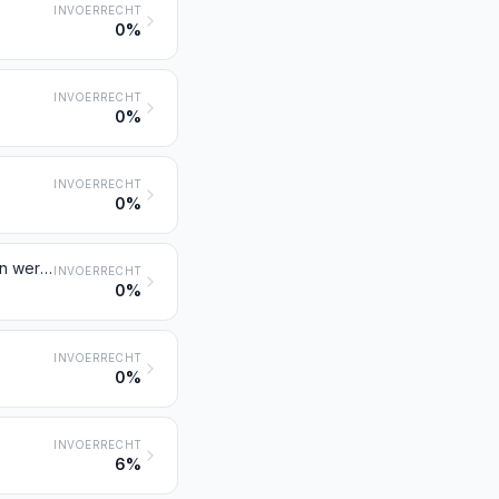
INVOERRECHT
0%
INVOERRECHT
0%
INVOERRECHT
0%
Kobaltmatte en andere tussenproducten van de kobaltmetallurgie; kobalt en werken daarvan, resten en afval daaronder begrepen
INVOERRECHT
0%
INVOERRECHT
0%
INVOERRECHT
6%