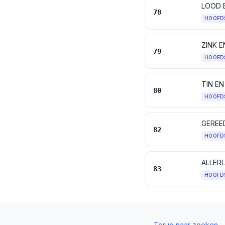
LOOD 
78
HOOFD
ZINK 
79
HOOFD
TIN E
80
HOOFD
82
HOOFD
ALLER
83
HOOFD
←
Terug naar zoeken