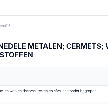
en
/
S15
NEDELE METALEN; CERMETS;
 STOFFEN
am en werken daarvan, resten en afval daaronder begrepen