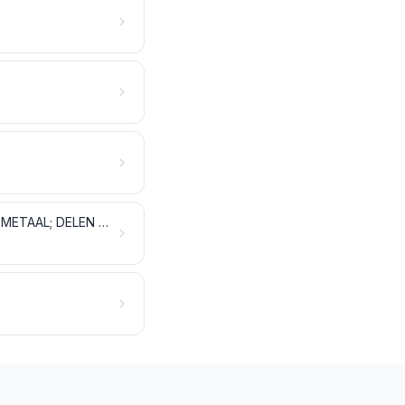
GEREEDSCHAP; MESSENMAKERSWERK, LEPELS EN VORKEN, VAN ONEDEL METAAL; DELEN VAN DEZE ARTIKELEN VAN ONEDEL METAAL