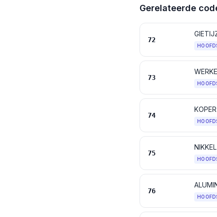
Gerelateerde cod
GIETIJ
72
HOOFD
WERKEN
73
HOOFD
KOPER
74
HOOFD
NIKKE
75
HOOFD
ALUMI
76
HOOFD