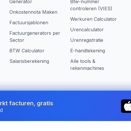
Generator
Btw-nummer
controleren (VIES)
Onkostennota Maken
Werkuren Calculator
Factuursjablonen
Urencalculator
Factuurgenerators per
Sector
Urenregistratie
BTW Calculator
E-handtekening
Salarisberekening
Alle tools &
rekenmachines
 Belgium
kt facturen, gratis
jd