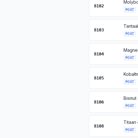
Molybd
8102
POST
Tantaa
8103
POST
Magnes
8104
POST
8105
POST
Bismut
8106
POST
Titaan
8108
POST