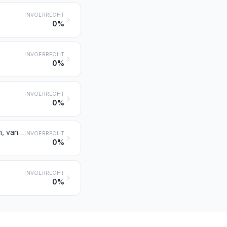
INVOERRECHT
0%
INVOERRECHT
0%
INVOERRECHT
0%
Beryllium, chroom, hafnium (celtium), rhenium, thallium, cadmium, germanium, vanadium, gallium, indium en niobium (columbium), alsmede werken van deze metalen, resten en afval daaronder begrepen
INVOERRECHT
0%
INVOERRECHT
0%