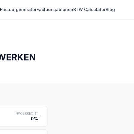
Factuurgenerator
Factuursjablonen
BTW Calculator
Blog
 WERKEN
INVOERRECHT
0%