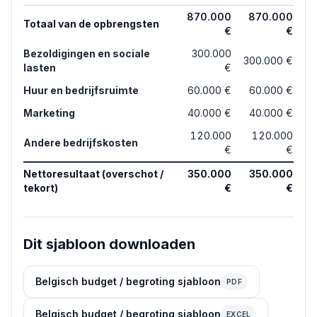
870.000
870.000
Totaal van de opbrengsten
€
€
Bezoldigingen en sociale
300.000
300.000 €
lasten
€
Huur en bedrijfsruimte
60.000 €
60.000 €
Marketing
40.000 €
40.000 €
120.000
120.000
Andere bedrijfskosten
€
€
Nettoresultaat (overschot /
350.000
350.000
tekort)
€
€
Dit sjabloon downloaden
Belgisch budget / begroting sjabloon
PDF
Belgisch budget / begroting sjabloon
EXCEL