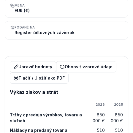
MENA
EUR (€)
PODANÉ NA
Register účtovných závierok
Upraviť hodnoty
Obnoviť vzorové údaje
Tlačiť / Uložiť ako PDF
Výkaz ziskov a strát
2026
2025
Tržby z predaja výrobkov, tovaru a
850
850
služieb
000 €
000 €
Náklady na predaný tovar a
510
510