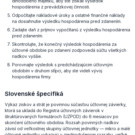
dlhodobého majetku, aby ste získali výsledok
hospodárenia z prevádzkovej činnosti.
Odpočítajte nákladové úroky a ostatné finančné náklady
na dosiahnutie výsledku hospodárenia pred zdanením.
Zadajte daň z príjmov vypočítanú z výsledku hospodárenia
pred zdanením.
Skontrolujte, že konečný výsledok hospodárenia za
účtovné obdobie po zdanení zodpovedá súčtu všetkých
riadkov vyššie.
Porovnajte výsledok s predchádzajúcim účtovným
obdobím v druhom stĺpci, aby ste videli vývoj
hospodárenia firmy.
Slovenské špecifiká
Výkaz ziskov a strát je povinnou súčasťou účtovnej závierky,
ktorá sa ukladá do Registra účtovných závierok v
štruktúrovaných formulároch (UZPOD) do 6 mesiacov po
skončení účtovného obdobia. Rozsah povinných riadkov
závisí od veľkostnej skupiny účtovnej jednotky — mikro a malé
účtovné jednotky vykazujú v zjednodušenom rozsahu, veľké