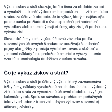
Výkaz ziskov a strát ukazuje, koľko firma za obdobie zarobila
a vynaložila, a končí výsledkom hospodárenia — ziskom alebo
stratou za účtovné obdobie. Je to výkaz, ktorý si najčastejšie
pozrie banka pri žiadosti o úver, spoločník pri hodnotení
výsledkov alebo samotný majiteľ firmy, aby zistil, či podnikanie
vytvára zisk.
Slovenské firmy zostavujúce účtovnú závierku podľa
slovenských účtovných štandardov používajú štandardné
pojmy ako „tržby z predaja výrobkov, tovaru a služieb“ a
„osobné náklady“, nie preložené americké výrazy — tento
vzor túto terminológiu dodržiava v celom rozsahu.
Čo je výkaz ziskov a strát?
Výkaz ziskov a strát je účtovný výkaz, ktorý zaznamenáva
tržby firmy, náklady vynaložené na ich dosiahnutie a výsledný
zisk alebo stratu za vymedzené účtovné obdobie, zvyčajne
kalendárny rok. Spolu so súvahou a prehľadom peňažných
tokov tvorí jeden z troch základných výkazov slovenskej
účtovnej závierky.