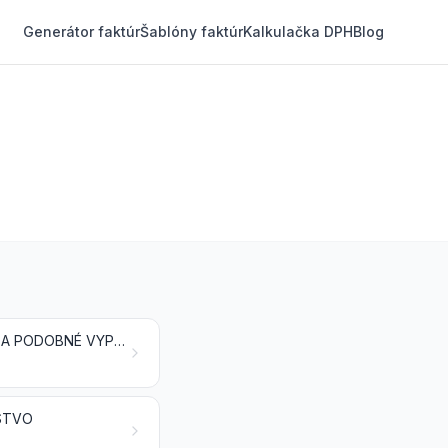
Generátor faktúr
Šablóny faktúr
Kalkulačka DPH
Blog
NÁBYTOK; POSTEĽOVINY, MATRACE, MATRACOVÉ PODLOŽKY, VANKÚŠE A PODOBNÉ VYPCHATÉ POTREBY; SVIETIDLÁ A OSVETĽOVACIE ZARIADENIA INDE NEŠPECIFIKOVANÉ ANI NEZAHRNUTÉ; SVETELNÉ REKLAMY, SVETELNÉ OZNAMOVACIE TABULE A PODOBNÉ VÝROBKY; MONTOVANÉ STAVBY
NSTVO