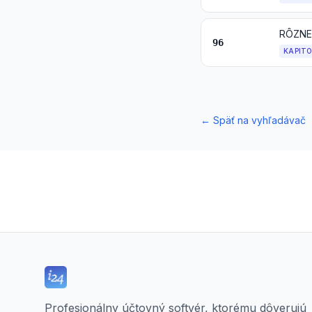
RÔZNE
96
KAPIT
←
Späť na vyhľadávač
Profesionálny účtovný softvér, ktorému dôverujú