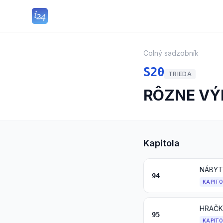
Colný sadzobník
S20
TRIEDA
RÔZNE V
Kapitola
94
KAPIT
HRAČK
95
KAPIT