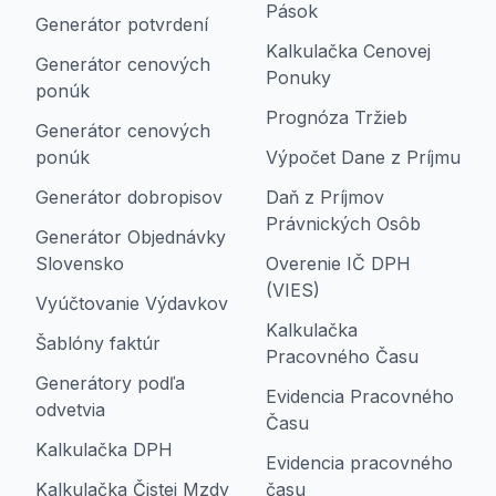
Pások
Generátor potvrdení
Kalkulačka Cenovej
Generátor cenových
Ponuky
ponúk
Prognóza Tržieb
Generátor cenových
ponúk
Výpočet Dane z Príjmu
Generátor dobropisov
Daň z Príjmov
Právnických Osôb
Generátor Objednávky
Slovensko
Overenie IČ DPH
(VIES)
Vyúčtovanie Výdavkov
Kalkulačka
Šablóny faktúr
Pracovného Času
Generátory podľa
Evidencia Pracovného
odvetvia
Času
Kalkulačka DPH
Evidencia pracovného
Kalkulačka Čistej Mzdy
času