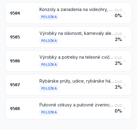
Konzoly a zariadenia na videohry, potreby na stolné alebo spoločenské hry, vrátane mechanických hier, biliardov, špeciálnych stolov pre herne a kasína a automatické bowlingové zariadenia, zábavné automaty fungujúce po vložení mince, bankovky, bankovej karty, žetónu alebo iného platidla
CLO
9504
0%
POLOŽKA
Výrobky na slávnosti, karnevaly alebo na ostatné zábavy, vrátane kúzelníckych rekvizít a žartovných výrobkov
CLO
9505
2%
POLOŽKA
Výrobky a potreby na telesné cvičenie, na gymnastiku, atletiku alebo na ostatné športy (vrátane stolného tenisu) alebo na hry vonku, v tejto kapitole inde nešpecifikované ani nezahrnuté; bazény a detské bazény
CLO
9506
2%
POLOŽKA
Rybárske prúty, udice, rybárske háčiky a ostatné rybárske potreby na udice; podberáky, sieťky na motýle a podobné sieťky; umelé návnady (iné ako zatriedené v položke 9208 alebo 9705) a podobné lovecké alebo strelecké potreby
CLO
9507
2%
POLOŽKA
Putovné cirkusy a putovné zverince; atrakcie na jazdu v zábavných parkoch a atrakcie do vodných parkov; jarmočné atrakcie vrátane strelníc; putovné divadlá
CLO
9508
0%
POLOŽKA