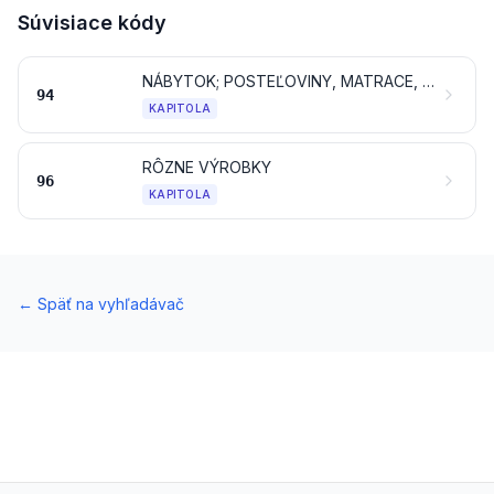
Súvisiace kódy
NÁBYTOK; POSTEĽOVINY, MATRACE, MATRACOVÉ PODLOŽKY, VANKÚŠE A PODOBNÉ VYPCHATÉ POTREBY; SVIETIDLÁ A OSVETĽOVACIE ZARIADENIA INDE NEŠPECIFIKOVANÉ ANI NEZAHRNUTÉ; SVETELNÉ REKLAMY, SVETELNÉ OZNAMOVACIE TABULE A PODOBNÉ VÝROBKY; MONTOVANÉ STAVBY
94
KAPITOLA
RÔZNE VÝROBKY
96
KAPITOLA
←
Späť na vyhľadávač