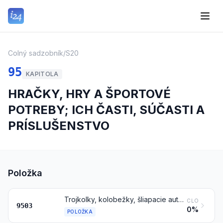
Colný sadzobník
/
S20
95
KAPITOLA
HRAČKY, HRY A ŠPORTOVÉ
POTREBY; ICH ČASTI, SÚČASTI A
PRÍSLUŠENSTVO
Položka
Trojkolky, kolobežky, šliapacie autá a podobné detské vozidielka; kočíky pre bábiky; bábiky; ostatné hračky; zmenšené modely a podobné modely na hranie, tiež mechanické; skladačky všetkých druhov
CLO
9503
0%
POLOŽKA