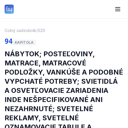
Colný sadzobník
/
S20
94
KAPITOLA
NÁBYTOK; POSTEĽOVINY,
MATRACE, MATRACOVÉ
PODLOŽKY, VANKÚŠE A PODOBNÉ
VYPCHATÉ POTREBY; SVIETIDLÁ
A OSVETĽOVACIE ZARIADENIA
INDE NEŠPECIFIKOVANÉ ANI
NEZAHRNUTÉ; SVETELNÉ
REKLAMY, SVETELNÉ
OZNAMOVACIE TABULE A