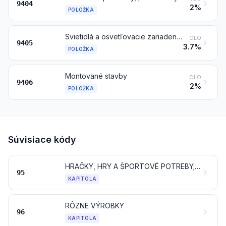
9404
2%
POLOŽKA
Svietidlá a osvetľovacie zariadenia vrátane svetlometov a reflektorov a ich časti a súčasti, inde nešpecifikované ani nezahrnuté; svetelné reklamy, svetelné znaky a značky, svetelné oznamovacie tabule a podobné výrobky, s trvalo pripevneným sveteľným zdrojom, a ich časti a súčasti inde nešpecifikované ani nezahrnuté
CLO
9405
3.7%
POLOŽKA
Montované stavby
CLO
9406
2%
POLOŽKA
Súvisiace kódy
HRAČKY, HRY A ŠPORTOVÉ POTREBY; ICH ČASTI, SÚČASTI A PRÍSLUŠENSTVO
95
KAPITOLA
RÔZNE VÝROBKY
96
KAPITOLA