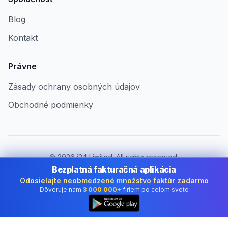
Blog
Kontakt
Právne
Zásady ochrany osobných údajov
Obchodné podmienky
©
2026
i24 Limited. All rights reserved.
Pre firmy v Slovakia
Bezplatná fakturačná aplikácia
Odosielajte neobmedzené množstvo faktúr zadarmo
Zmeniť krajinu:
Slovakia
Dôveruje nám
3 000 000+
firiem po celom svete