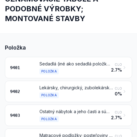
PODOBNÉ VÝROBKY;
MONTOVANÉ STAVBY
Položka
Sedadlá (iné ako sedadlá položky 9402), tiež premeniteľné na lôžka, a ich časti a súčasti
CLO
9401
2.7%
POLOŽKA
Lekársky, chirurgický, zubolekársky alebo zverolekársky nábytok (napríklad operačné stoly, vyšetrovacie stoly, nemocničné lôžka s mechanickým zariadením, zubolekárske kreslá); kreslá holičské a kadernícke a podobné kreslá, vybavené otočným a zároveň sklápacím a zdvíhacím zariadením, časti a súčasti týchto výrobkov
CLO
9402
0%
POLOŽKA
Ostatný nábytok a jeho časti a súčasti
CLO
9403
2.7%
POLOŽKA
Matracové podložky; posteľoviny a podobné výrobky (napríklad matrace, prešívané prikrývky, periny, vankúše a podhlavníky), s pružinami alebo vypchávané, alebo vnútri vyložené akýmkoľvek materiálom, alebo z ľahčeného kaučuku alebo ľahčených plastov, tiež potiahnuté
CLO