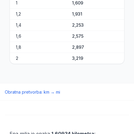
1
1,609
1,2
1,931
1,4
2,253
1,6
2,575
1,8
2,897
2
3,219
Obratna pretvorba
:
km
→
mi
Ena milja je enaka
1,60934 kilometra
: