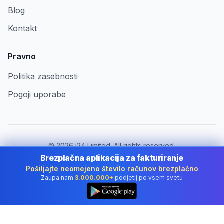
Blog
Kontakt
Pravno
Politika zasebnosti
Pogoji uporabe
©
2026
i24 Limited. All rights reserved.
Za podjetja v Slovenia
Brezplačna aplikacija za fakturiranje
Pošiljajte neomejeno število računov brezplačno
Spremeni državo:
Slovenia
Zaupa nam
3.000.000+
podjetij po vsem svetu