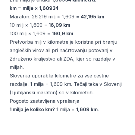
km = milje × 1,60934
Maraton: 26,219 milj × 1,609 =
42,195 km
10 milj × 1,609 =
16,09 km
100 milj × 1,609 =
160,9 km
Pretvorba milj v kilometre je koristna pri branju
angleških virov ali pri načrtovanju potovanj v
Združeno kraljestvo ali ZDA, kjer so razdalje v
miljah.
Slovenija uporablja kilometre za vse cestne
razdalje. 1 milja = 1,609 km. Tečaji teka v Sloveniji
(Ljubljanski maraton) so v kilometrih.
Pogosto zastavljena vprašanja
1 milja je koliko km?
1 milja =
1,609 km
.