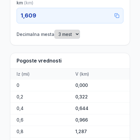
km
(
km
)
1,609
Decimalna mesta
Pogoste vrednosti
Iz
(
mi
)
V
(
km
)
0
0,000
0,2
0,322
0,4
0,644
0,6
0,966
0,8
1,287