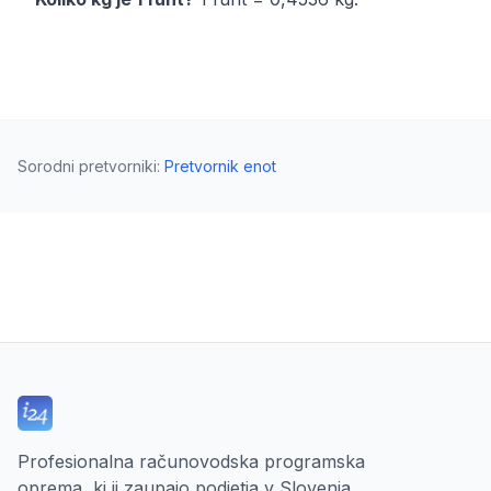
Sorodni pretvorniki
:
Pretvornik enot
Profesionalna računovodska programska
oprema, ki ji zaupajo podjetja v Slovenia.