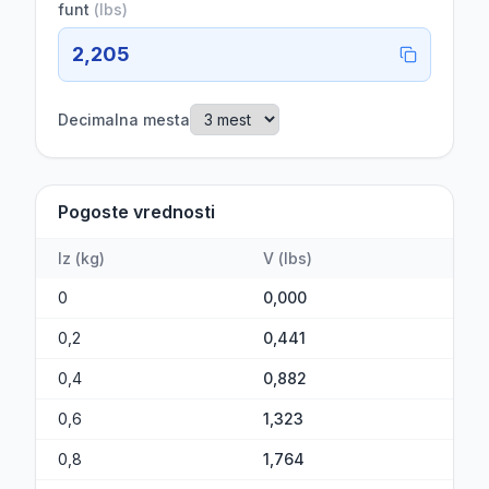
funt
(
lbs
)
2,205
Decimalna mesta
Pogoste vrednosti
Iz
(
kg
)
V
(
lbs
)
0
0,000
0,2
0,441
0,4
0,882
0,6
1,323
0,8
1,764