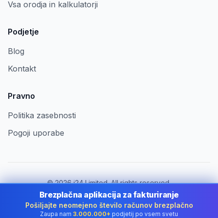
Vsa orodja in kalkulatorji
Podjetje
Blog
Kontakt
Pravno
Politika zasebnosti
Pogoji uporabe
©
2026
i24 Limited. All rights reserved.
Za podjetja v Slovenia
Brezplačna aplikacija za fakturiranje
Pošiljajte neomejeno število računov brezplačno
Spremeni državo:
Slovenia
Zaupa nam
3.000.000+
podjetij po vsem svetu