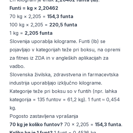
Funti = kg × 2,20462
70 kg × 2,205 =
154,3 funta
100 kg × 2,205 =
220,5 funta
1 kg =
2,205 funta
Slovenija uporablja kilograme. Funti (lb) se
pojavljajo v kategorijah teže pri boksu, na opremi
za fitnes iz ZDA in v angleških aplikacijah za
vadbo.
Slovenska živilska, zdravstvena in farmacevtska
industrija uporabljajo izključno kilograme.
Kategorije teže pri boksu so v funtih (npr. lahka
kategorija = 135 funtov = 61,2 kg). 1 funt ≈ 0,454
kg.
Pogosto zastavljena vprašanja
70 kg je koliko funtov?
70 × 2,205 =
154,3 funta
.
Koliko kg je 1 funt?
1 funt = 0,4536 kg.