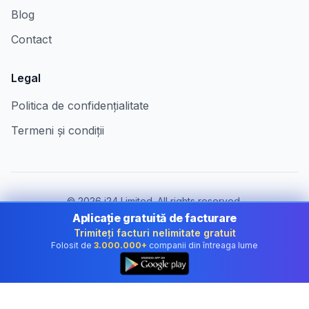
Blog
Contact
Legal
Politica de confidențialitate
Termeni și condiții
©
2026
i24 Limited. All rights reserved.
Pentru companii în Romania
Aplicație gratuită de facturare
Trimiteți facturi nelimitate gratuit
Schimbă țara:
Romania
Folosit de
3.000.000+
companii din întreaga lume