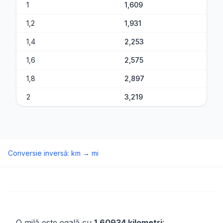
1
1,609
1,2
1,931
1,4
2,253
1,6
2,575
1,8
2,897
2
3,219
Conversie inversă
:
km
→
mi
O milă este egală cu
1,60934 kilometri
: