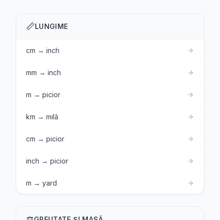
📏
LUNGIME
cm → inch
mm → inch
m → picior
km → milă
cm → picior
inch → picior
m → yard
⚖️
GREUTATE ȘI MASĂ