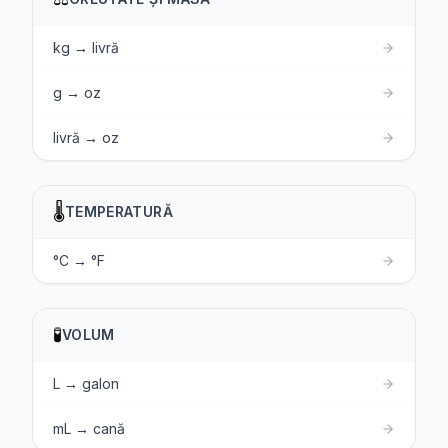
kg → livră
g → oz
livră → oz
🌡️
TEMPERATURĂ
°C → °F
🧪
VOLUM
L → galon
mL → cană