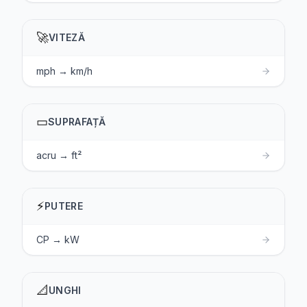
🚀
VITEZĂ
mph → km/h
▭
SUPRAFAȚĂ
acru → ft²
⚡
PUTERE
CP → kW
📐
UNGHI