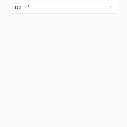
rad → °