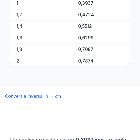
1
0,3937
1,2
0,4724
1,4
0,5512
1,6
0,6299
1,8
0,7087
2
0,7874
Conversie inversă
:
in
→
cm
Un centimetru este egal cu
0,3937 inci
. Formula