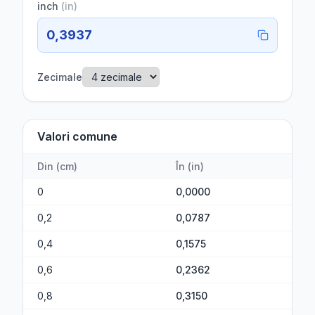
inch
(
in
)
0,3937
Zecimale
Valori comune
Din
(
cm
)
În
(
in
)
0
0,0000
0,2
0,0787
0,4
0,1575
0,6
0,2362
0,8
0,3150