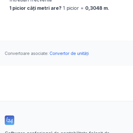
1 picior câți metri are?
1 picior =
0,3048 m
.
Convertoare asociate
:
Convertor de unități