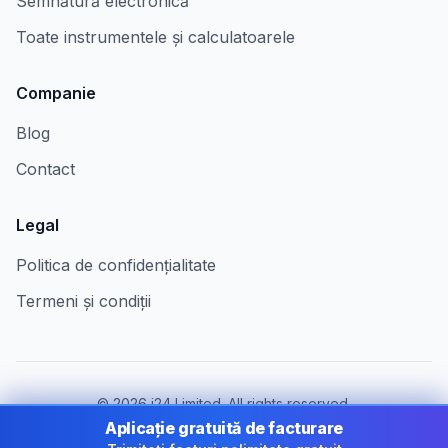
Semnătură electronică
Toate instrumentele și calculatoarele
Companie
Blog
Contact
Legal
Politica de confidențialitate
Termeni și condiții
©
2026
i24 Limited. All rights reserved.
Pentru companii în Romania
Aplicație gratuită de facturare