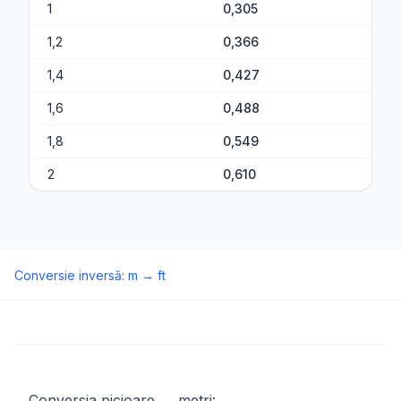
1
0,305
1,2
0,366
1,4
0,427
1,6
0,488
1,8
0,549
2
0,610
Conversie inversă
:
m
→
ft
Conversia picioare → metri: