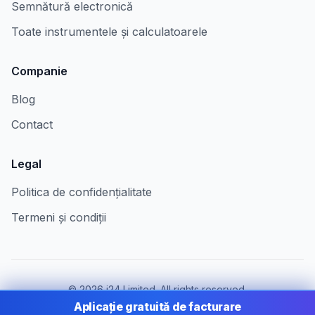
Semnătură electronică
Toate instrumentele și calculatoarele
Companie
Blog
Contact
Legal
Politica de confidențialitate
Termeni și condiții
©
2026
i24 Limited. All rights reserved.
Pentru companii în Romania
Aplicație gratuită de facturare