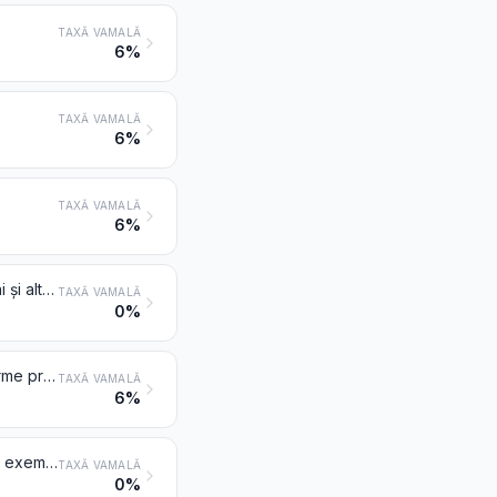
TAXĂ VAMALĂ
6%
TAXĂ VAMALĂ
6%
TAXĂ VAMALĂ
6%
Rășini de petrol, rășini cumaron-indenice, politerpene, polisulfuri, polisulfoni și alte produse menționate la nota 3 din prezentul capitol, nedenumite și neclasificate în altă parte, sub forme primare
TAXĂ VAMALĂ
0%
Celuloză și derivații ei chimici, nedenumiți și necuprinși în altă parte, sub forme primare
TAXĂ VAMALĂ
6%
Polimeri naturali (de exemplu, acid alginic) și polimeri naturali modificați (de exemplu, proteine întărite, derivați chimici ai cauciucului natural), nedenumiți și necuprinși în altă parte, sub forme primare
TAXĂ VAMALĂ
0%