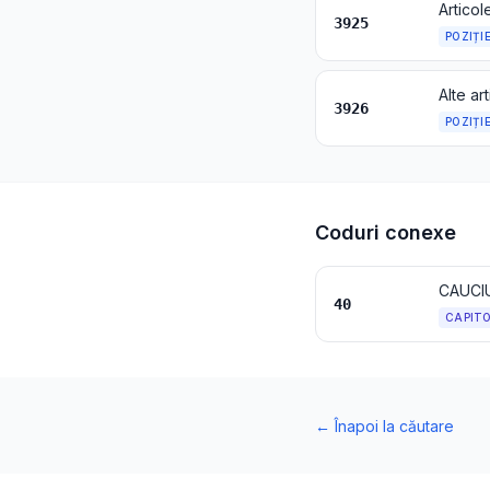
3925
POZIȚI
3926
POZIȚI
Coduri conexe
CAUCIU
40
CAPIT
←
Înapoi la căutare