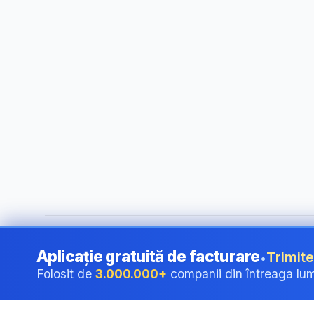
©
2026
i24 Limited. All rights reserved.
•
Pentru companii î
Aplicație gratuită de facturare
Trimite
•
Folosit de
3.000.000+
companii din întreaga lu