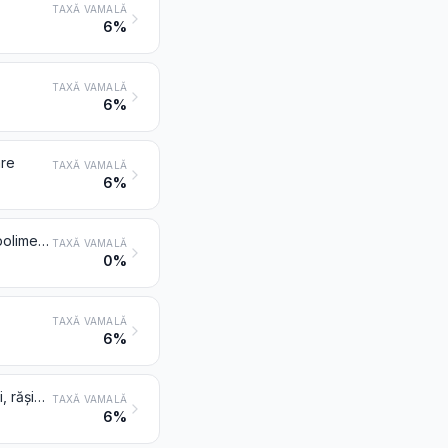
TAXĂ VAMALĂ
6%
TAXĂ VAMALĂ
6%
are
TAXĂ VAMALĂ
6%
Polimeri de acetat de vinil sau de alți esteri de vinil sub forme primare; alți polimeri de vinil sub forme primare
TAXĂ VAMALĂ
0%
TAXĂ VAMALĂ
6%
Poliacetali, alți polieteri și rășini epoxidice, sub forme primare; policarbonați, rășini alchidice, poliesteri alilici și alți poliesteri, sub forme primare
TAXĂ VAMALĂ
6%