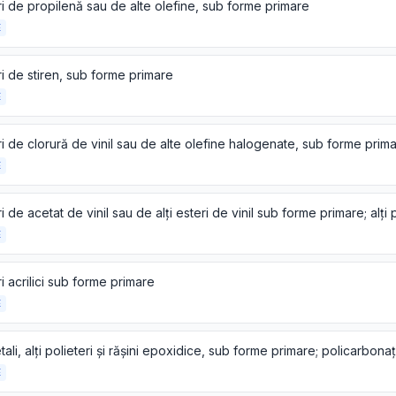
i de propilenă sau de alte olefine, sub forme primare
E
i de stiren, sub forme primare
E
i de clorură de vinil sau de alte olefine halogenate, sub forme prim
E
E
i acrilici sub forme primare
E
E