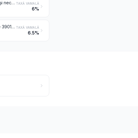
Articole pentru echiparea construcțiilor, din materiale plastice, nedenumite și necuprinse în altă parte
TAXĂ VAMALĂ
6%
Alte articole din materiale plastice și articole din alte materiale de la pozițiile 3901-3914
TAXĂ VAMALĂ
6.5%