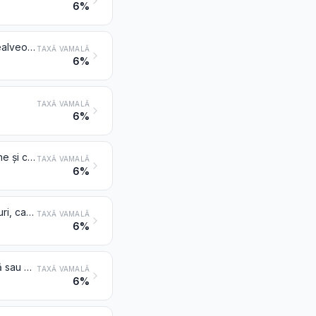
6%
Alte plăci, foi, folii, pelicule, benzi, panglici și lame, din materiale plastice nealveolare, neranforsate, nestratificate, neasociate cu alte materiale, neprevăzute cu un suport
TAXĂ VAMALĂ
6%
TAXĂ VAMALĂ
6%
Căzi de baie, căzi de duș, chiuvete, lavoare, bideuri, vase de closet, scaune și capace pentru closete, rezervoare de apă și articole similare pentru utilizări sanitare sau igienice, din materiale plastice
TAXĂ VAMALĂ
6%
Articole de transport sau de ambalare din materiale plastice; bușoane, dopuri, capace, capsule și alte dispozitive de închidere, din materiale plastice
TAXĂ VAMALĂ
6%
Veselă, alte articole de menaj sau obiecte de uz casnic și articole de igienă sau de toaletă, din materiale plastice
TAXĂ VAMALĂ
6%