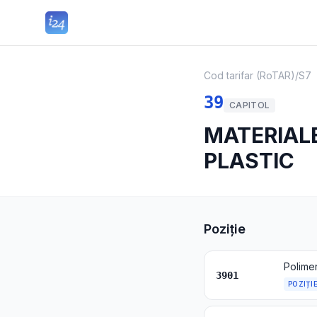
Cod tarifar (RoTAR)
/
S7
39
CAPITOL
MATERIALE
PLASTIC
Poziție
Polimer
3901
POZIȚI