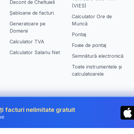
Decont de Cheltuieli
(VIES)
Șabloane de facturi
Calculator Ore de
Generatoare pe
Muncă
Domenii
Pontaj
Calculator TVA
Foaie de pontaj
Calculator Salariu Net
Semnătură electronică
Toate instrumentele și
calculatoarele
n Romania
ți facturi nelimitate gratuit
me