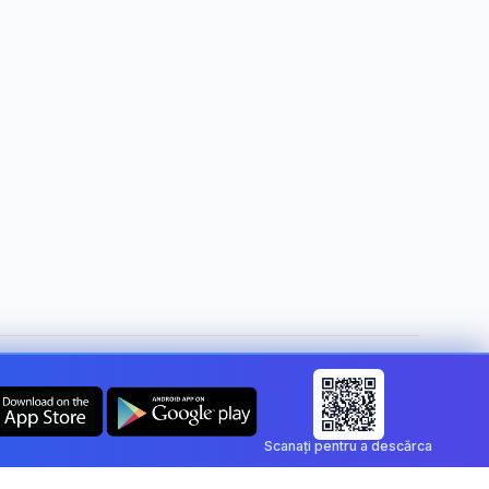
Schimbă țara:
Romania
Scanați pentru a descărca