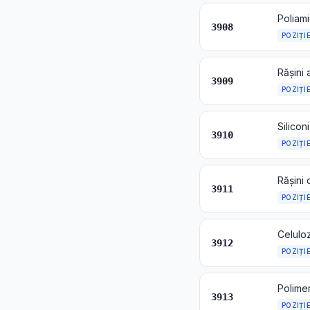
Poliam
3908
POZIȚI
Rășini 
3909
POZIȚI
Silicon
3910
POZIȚI
3911
POZIȚI
3912
POZIȚI
3913
POZIȚI