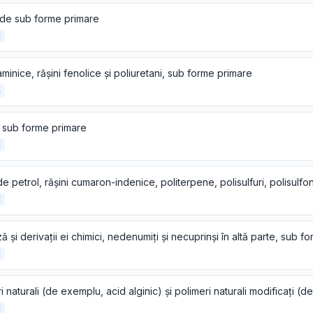
ide sub forme primare
E
aminice, rășini fenolice și poliuretani, sub forme primare
E
i sub forme primare
E
E
E
E