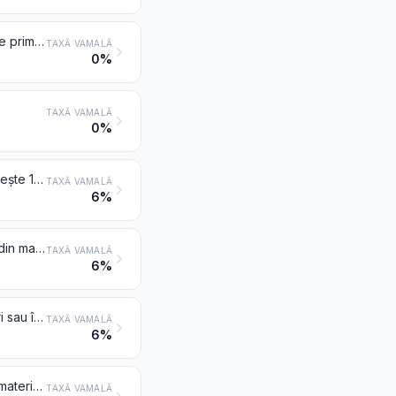
Schimbători de ioni pe bază de polimeri de la pozițiile 3901-3913, sub forme primare
TAXĂ VAMALĂ
0%
TAXĂ VAMALĂ
0%
Monofilamente a căror dimensiune maximă în secțiunea transversală depășește 1 mm (monofire), inele, tije, bare și profile, chiar prelucrate la suprafață, dar neprelucrate altfel, din material plastic
TAXĂ VAMALĂ
6%
Tuburi, țevi și accesorii ale acestora (de exemplu, îmbinări, coturi, flanșe), din materiale plastice
TAXĂ VAMALĂ
6%
Învelitori din materiale plastice pentru podele, autoadezive sau nu, în rulouri sau în formă de plăci de pardoseală sau de dale; învelitori pentru pereți și tavane din materiale plastice definite la nota 9 din acest capitol
TAXĂ VAMALĂ
6%
Plăci, foi, folii, benzi, panglici, pelicule și alte forme plate autoadezive, din materiale plastice, chiar în rulouri
TAXĂ VAMALĂ