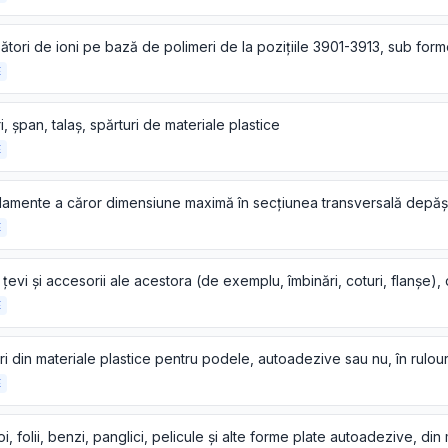
E
, șpan, talaș, spărturi de materiale plastice
E
E
E
E