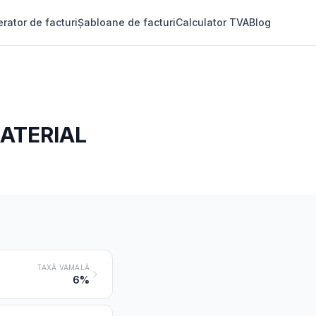
rator de facturi
Șabloane de facturi
Calculator TVA
Blog
MATERIAL
TAXĂ VAMALĂ
6%