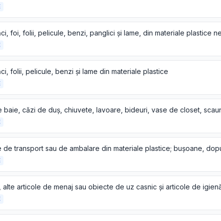
E
E
ăci, folii, pelicule, benzi și lame din materiale plastice
E
E
E
E