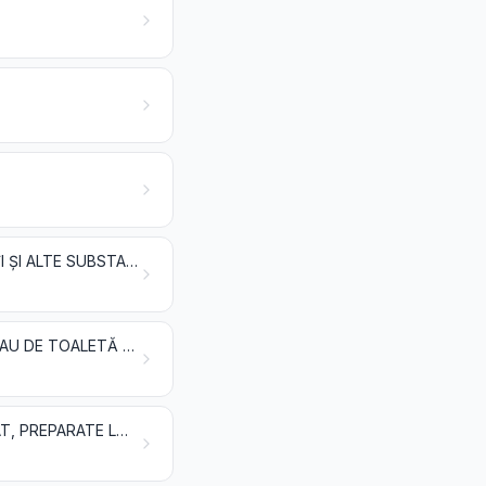
EXTRACTE TANANTE SAU COLORANTE; TANINI ȘI DERIVAȚII LOR; PIGMENȚI ȘI ALTE SUBSTANȚE COLORANTE; VOPSELE ȘI LACURI; MASTICURI; CERNELURI
ULEIURI ESENȚIALE ȘI REZINOIDE; PRODUSE PREPARATE DE PARFUMERIE SAU DE TOALETĂ ȘI PREPARATE COSMETICE
SĂPUNURI, AGENȚI DE SUPRAFAȚĂ ORGANICI, PREPARATE PENTRU SPĂLAT, PREPARATE LUBRIFIANTE, CEARĂ ARTIFICIALĂ, CEARĂ PREPARATĂ, PRODUSE PENTRU ÎNTREȚINERE, LUMÂNĂRI ȘI ARTICOLE SIMILARE, PASTE PENTRU MODELARE, „CEARĂ DENTARĂ” ȘI PREPARATE DENTARE PE BAZĂ DE IPSOS