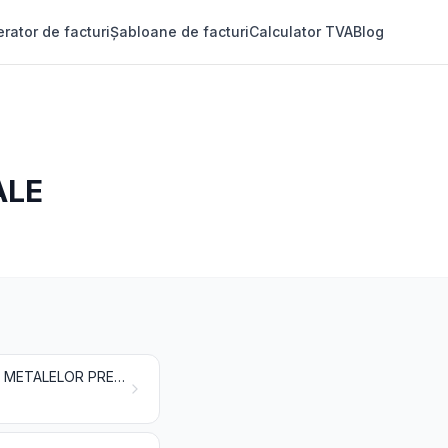
rator de facturi
Șabloane de facturi
Calculator TVA
Blog
ALE
PRODUSE CHIMICE ANORGANICE; COMPUȘI ANORGANICI SAU ORGANICI AI METALELOR PREȚIOASE, AI ELEMENTELOR RADIOACTIVE, AI METALELOR DE PĂMÂNTURI RARE SAU AI IZOTOPILOR