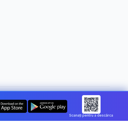
Schimbă țara:
Romania
Scanați pentru a descărca