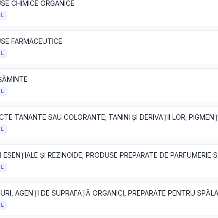
SE CHIMICE ORGANICE
OL
SE FARMACEUTICE
OL
ȘĂMINTE
OL
OL
OL
OL