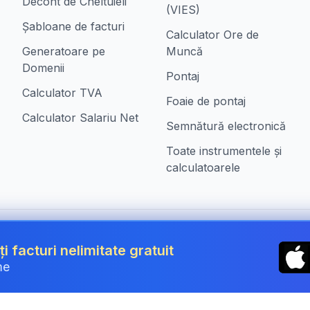
Decont de Cheltuieli
(VIES)
Șabloane de facturi
Calculator Ore de
Generatoare pe
Muncă
Domenii
Pontaj
Calculator TVA
Foaie de pontaj
Calculator Salariu Net
Semnătură electronică
Toate instrumentele și
calculatoarele
n Romania
ți facturi nelimitate gratuit
me