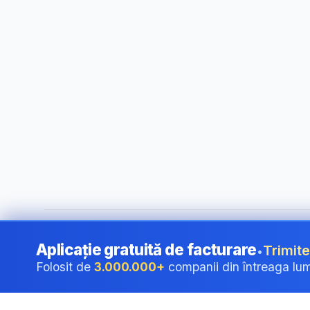
©
2026
i24 Limited. All rights reserved.
•
Pentru companii î
Aplicație gratuită de facturare
Trimite
•
Folosit de
3.000.000+
companii din întreaga lu