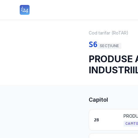
Cod tarifar (RoTAR)
S6
SECȚIUNE
PRODUSE A
INDUSTRI
Capitol
28
CAPIT