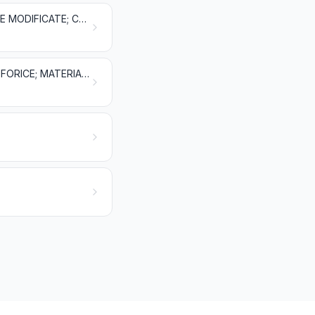
SUBSTANȚE ALBUMINOIDE; PRODUSE PE BAZĂ DE AMIDON SAU DE FECULE MODIFICATE; CLEIURI; ENZIME
PULBERI ȘI EXPLOZIVI; ARTICOLE DE PIROTEHNIE; CHIBRITURI; ALIAJE PIROFORICE; MATERIALE INFLAMABILE