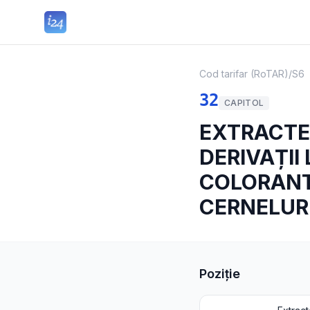
Cod tarifar (RoTAR)
/
S6
32
CAPITOL
EXTRACTE 
DERIVAȚII
COLORANTE
CERNELUR
Poziție