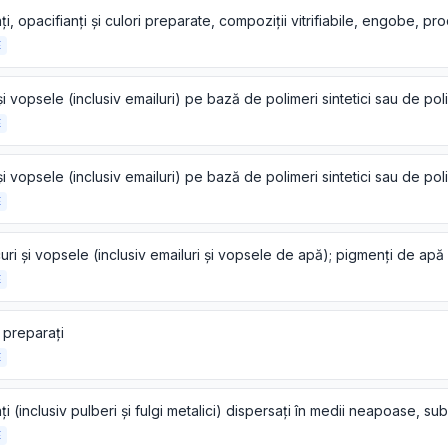
E
E
E
E
i preparați
E
E