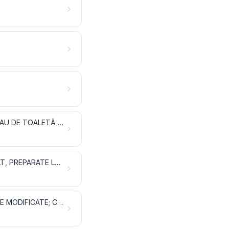
ULEIURI ESENȚIALE ȘI REZINOIDE; PRODUSE PREPARATE DE PARFUMERIE SAU DE TOALETĂ ȘI PREPARATE COSMETICE
SĂPUNURI, AGENȚI DE SUPRAFAȚĂ ORGANICI, PREPARATE PENTRU SPĂLAT, PREPARATE LUBRIFIANTE, CEARĂ ARTIFICIALĂ, CEARĂ PREPARATĂ, PRODUSE PENTRU ÎNTREȚINERE, LUMÂNĂRI ȘI ARTICOLE SIMILARE, PASTE PENTRU MODELARE, „CEARĂ DENTARĂ” ȘI PREPARATE DENTARE PE BAZĂ DE IPSOS
SUBSTANȚE ALBUMINOIDE; PRODUSE PE BAZĂ DE AMIDON SAU DE FECULE MODIFICATE; CLEIURI; ENZIME