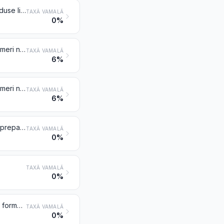
Pigmenți, opacifianți și culori preparate, compoziții vitrifiabile, engobe, produse lichide pentru obținerea luciului și preparate similare, de tipul celor utilizate în industria ceramică, a sticlei și a emailurilor; frite de sticlă și altă sticlă sub formă de pulbere, de granule, de lamele sau de fulgi
TAXĂ VAMALĂ
0%
Lacuri și vopsele (inclusiv emailuri) pe bază de polimeri sintetici sau de polimeri naturali modificați, dispersați sau dizolvați într-un mediu neapos; soluții definite la nota 4 a capitolului
TAXĂ VAMALĂ
6%
Lacuri și vopsele (inclusiv emailuri) pe bază de polimeri sintetici sau de polimeri naturali modificați, dispersați sau dizolvați într-un mediu apos
TAXĂ VAMALĂ
6%
Alte lacuri și vopsele (inclusiv emailuri şi vopsele de apă); pigmenți de apă preparați de tipul celor utilizați pentru finisarea pieilor
TAXĂ VAMALĂ
0%
TAXĂ VAMALĂ
0%
Pigmenți (inclusiv pulberi și fulgi metalici) dispersați în medii neapoase, sub formă de lichid sau de pastă, de tipul celor utilizate pentru fabricarea vopselelor (inclusiv a emailurilor); folii pentru marcare prin presare la cald; tincturi și alte substanțe colorante prezentate în forme sau ambalaje condiționate pentru vânzarea cu amănuntul
TAXĂ VAMALĂ
0%