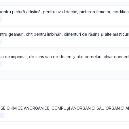
E
E
E
OL