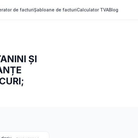
rator de facturi
Șabloane de facturi
Calculator TVA
Blog
NINI ȘI
TANȚE
CURI;