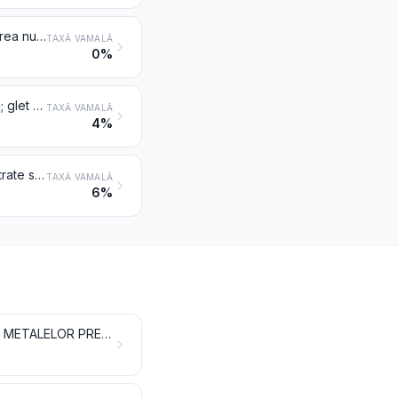
Culori pentru pictură artistică, pentru uz didactic, pictarea firmelor, modificarea nuanțelor, amuzament și culori similare în tuburi, tablete, flacoane, sticle, tăvițe sau în alte forme similare de ambalaj
TAXĂ VAMALĂ
0%
Chit pentru geamuri, chit pentru îmbinări, cimenturi de rășină și alte masticuri; glet pentru zugrăvit; gleturi nerefractare de tipul celor utilizate în construcții la faţade, pereţi interiori, podele, tavane şi similare
TAXĂ VAMALĂ
4%
Cerneluri de imprimat, de scris sau de desen și alte cerneluri, chiar concentrate sau sub forme solide
TAXĂ VAMALĂ
6%
PRODUSE CHIMICE ANORGANICE; COMPUȘI ANORGANICI SAU ORGANICI AI METALELOR PREȚIOASE, AI ELEMENTELOR RADIOACTIVE, AI METALELOR DE PĂMÂNTURI RARE SAU AI IZOTOPILOR