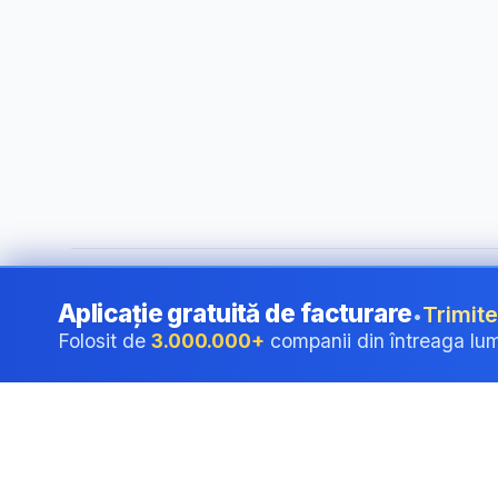
©
2026
i24 Limited. All rights reserved.
•
Pentru companii î
Aplicație gratuită de facturare
Trimite
•
Folosit de
3.000.000+
companii din întreaga lu