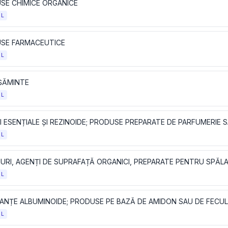
SE CHIMICE ORGANICE
OL
SE FARMACEUTICE
OL
ȘĂMINTE
OL
OL
OL
OL