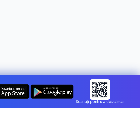
Schimbă țara:
Romania
Scanați pentru a descărca