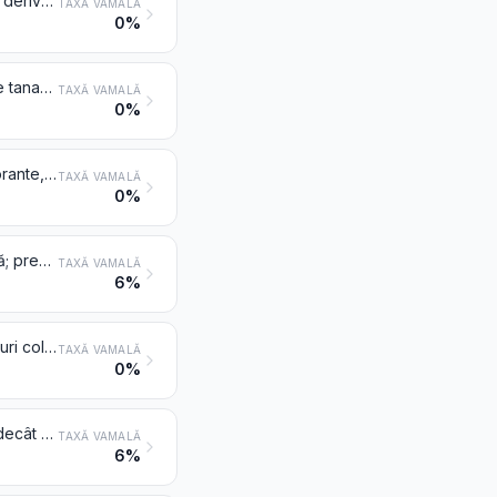
Extracte tanante de origine vegetală; tanini și sărurile lor, eterii, esterii și alți derivați ai acestor produse
TAXĂ VAMALĂ
0%
Produse tanante organice sintetice; produse tanante anorganice; preparate tanante, care conțin chiar produse tanante naturale; preparate enzimatice pentru pretăbăcire
TAXĂ VAMALĂ
0%
Substanțe colorante de origine vegetală sau animală (inclusiv extracte colorante, cu excepția negrului de origine animală), chiar cu compoziție chimică definită; preparate menţionate la nota 3 de capitol, pe bază de substanțe colorante de origine vegetală sau animală
TAXĂ VAMALĂ
0%
Substanțe colorante organice sintetice, chiar cu compoziție chimică definită; preparate menţionate la nota 3 de capitol, pe bază de substanțe colorante organice sintetice; produse organice sintetice de tipul celor utilizate ca agenți de strălucire fluorescentă sau ca luminofori, chiar cu compoziție chimică definită
TAXĂ VAMALĂ
6%
Lacuri colorante; preparate menţionate la nota 3 de capitol, pe bază de lacuri colorante
TAXĂ VAMALĂ
0%
Alte substanțe colorante; preparate menționate la nota 3 de capitol, altele decât cele de la pozițiile 3203, 3204 sau 3205; produse anorganice de tipul celor utilizate ca luminofori, chiar cu compoziție chimică definită
TAXĂ VAMALĂ
6%