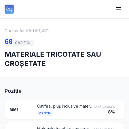
Cod tarifar (RoTAR)
/
S11
60
CAPITOL
MATERIALE TRICOTATE SAU
CROȘETATE
Poziție
Catifea, pluș inclusive materiale așa-zise cu „păr lung” și materiale buclate, tricotate sau croșetate
TAXĂ VAMALĂ
6001
8%
POZIȚIE
Materiale tricotate sau croșetate cu o lățime de maximum 30 cm, care conțin minimum 5 % din greutate fire din elastomeri sau fire din cauciuc, altele decât cele de la poziția 6001