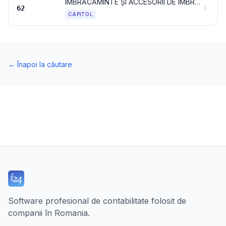
ÎMBRĂCĂMINTE ȘI ACCESORII DE ÎMBRĂCĂMINTE, ALTELE DECÂT CELE TRICOTATE SAU CROȘETATE
62
CAPITOL
←
Înapoi la căutare
Software profesional de contabilitate folosit de
companii în Romania.