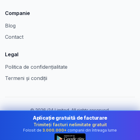
Companie
Blog
Contact
Legal
Politica de confidențialitate
Termeni și condiții
©
2026
i24 Limited. All rights reserved.
Pentru companii în Romania
Aplicație gratuită de facturare
Trimiteți facturi nelimitate gratuit
Schimbă țara:
Romania
Folosit de
3.000.000+
companii din întreaga lume