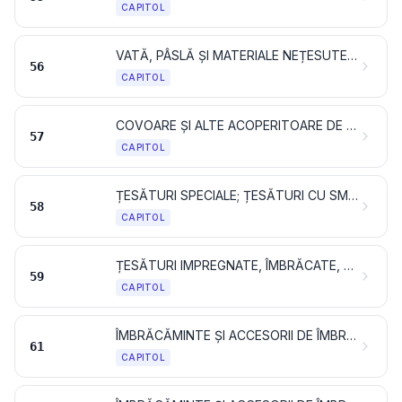
CAPITOL
VATĂ, PÂSLĂ ȘI MATERIALE NEȚESUTE; FIRE SPECIALE; SFORI, FUNII, FRÂNGHII, ȘI ARTICOLE DIN ACESTEA
56
CAPITOL
COVOARE ȘI ALTE ACOPERITOARE DE PODEA DIN MATERIALE TEXTILE
57
CAPITOL
ȚESĂTURI SPECIALE; ȚESĂTURI CU SMOCURI; DANTELE; TAPISERII; PASMANTERII; BRODERII
58
CAPITOL
ȚESĂTURI IMPREGNATE, ÎMBRĂCATE, ACOPERITE SAU STRATIFICATE; ARTICOLE TEHNICE DIN MATERIALE TEXTILE
59
CAPITOL
ÎMBRĂCĂMINTE ȘI ACCESORII DE ÎMBRĂCĂMINTE, TRICOTATE SAU CROȘETATE
61
CAPITOL