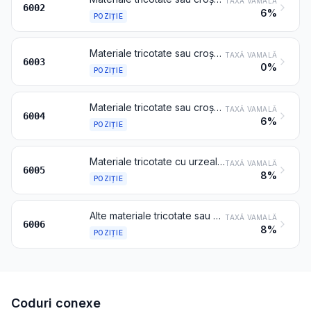
TAXĂ VAMALĂ
6002
6%
POZIȚIE
Materiale tricotate sau croșetate cu o lățime de maximum 30 cm, altele decât cele de la pozițiile 6001 și 6002
TAXĂ VAMALĂ
6003
0%
POZIȚIE
Materiale tricotate sau croșetate cu o lățime de peste 30 cm, care conțin minimum 5 % din greutate fire din elastomeri sau fire din cauciuc, altele decât cele de la poziția 6001
TAXĂ VAMALĂ
6004
6%
POZIȚIE
Materiale tricotate cu urzeală (inclusiv cele obținute pe mașini de produs panglici), altele decât cele de la pozițiile 6001-6004
TAXĂ VAMALĂ
6005
8%
POZIȚIE
Alte materiale tricotate sau croșetate
TAXĂ VAMALĂ
6006
8%
POZIȚIE
Coduri conexe