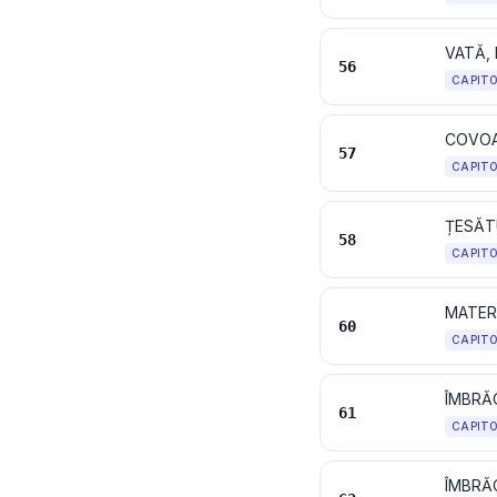
56
CAPIT
COVOA
57
CAPIT
ȚESĂTU
58
CAPIT
MATER
60
CAPIT
ÎMBRĂ
61
CAPIT