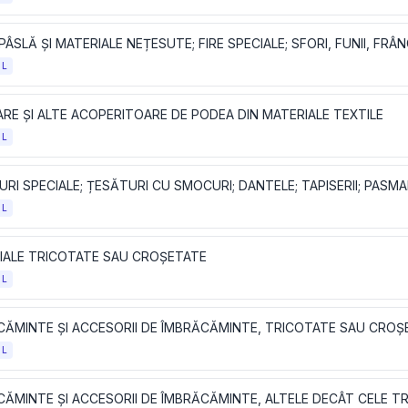
OL
RE ȘI ALTE ACOPERITOARE DE PODEA DIN MATERIALE TEXTILE
OL
RI SPECIALE; ȚESĂTURI CU SMOCURI; DANTELE; TAPISERII; PASMAN
OL
IALE TRICOTATE SAU CROȘETATE
OL
CĂMINTE ȘI ACCESORII DE ÎMBRĂCĂMINTE, TRICOTATE SAU CROȘ
OL