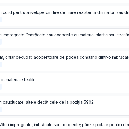
E
E
E
in materiale textile
E
i cauciucate, altele decât cele de la poziția 5902
E