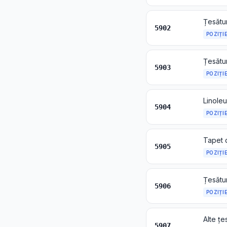
5902
POZIȚI
5903
POZIȚI
5904
POZIȚI
Tapet d
5905
POZIȚI
Țesătur
5906
POZIȚI
5907