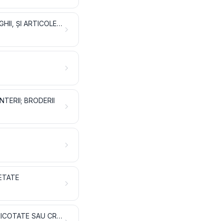
VATĂ, PÂSLĂ ȘI MATERIALE NEȚESUTE; FIRE SPECIALE; SFORI, FUNII, FRÂNGHII, ȘI ARTICOLE DIN ACESTEA
TERII; BRODERII
ETATE
ÎMBRĂCĂMINTE ȘI ACCESORII DE ÎMBRĂCĂMINTE, ALTELE DECÂT CELE TRICOTATE SAU CROȘETATE