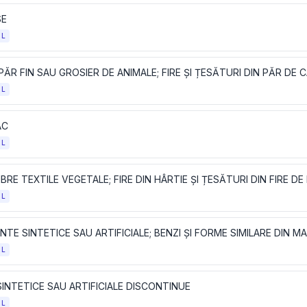
SE
OL
PĂR FIN SAU GROSIER DE ANIMALE; FIRE ȘI ȚESĂTURI DIN PĂR DE 
OL
AC
OL
IBRE TEXTILE VEGETALE; FIRE DIN HÂRTIE ȘI ȚESĂTURI DIN FIRE DE
OL
OL
SINTETICE SAU ARTIFICIALE DISCONTINUE
OL