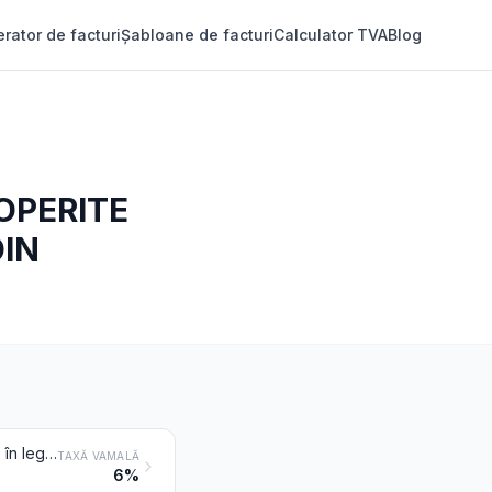
rator de facturi
Șabloane de facturi
Calculator TVA
Blog
OPERITE
DIN
Țesături acoperite cu clei sau cu substanțe amilacee, de tipul celor utilizate în legătorie, cartonaj, ca materiale de acoperire sau pentru utilizări similare; pânze de calc sau transparente pentru desen; pânze pregătite pentru pictură; vatir și țesături similare pentru confecționarea pălăriilor
TAXĂ VAMALĂ
6%