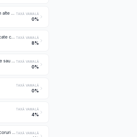
Țesături cord pentru anvelope din fire de mare rezistență din nailon sau din alte poliamide, din poliesteri sau viscoză
TAXĂ VAMALĂ
0%
Țesături impregnate, îmbrăcate sau acoperite cu material plastic sau stratificate cu material plastic, altele decât cele de la poziția 5902
TAXĂ VAMALĂ
8%
Linoleum, chiar decupat; acoperitoare de podea constând dintr-o îmbrăcare sau o acoperire aplicată pe un suport textil, chiar decupate
TAXĂ VAMALĂ
0%
TAXĂ VAMALĂ
0%
TAXĂ VAMALĂ
4%
Alte țesături impregnate, îmbrăcate sau acoperite; pânze pictate pentru decoruri de teatru, decoruri pentru studiouri sau pentru utilizări similare
TAXĂ VAMALĂ