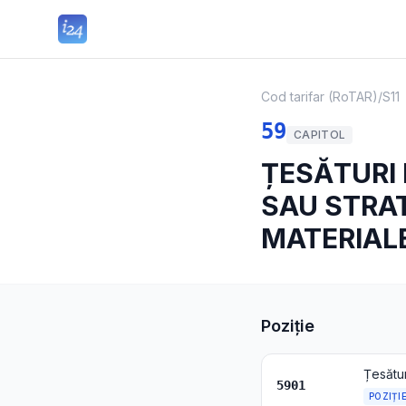
Cod tarifar (RoTAR)
/
S11
59
CAPITOL
ȚESĂTURI 
SAU STRAT
MATERIALE
Poziție
5901
POZIȚI