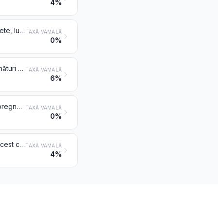
4%
Fitile textile țesute, împletite sau tricotate, pentru lămpi, lămpi de gătit, brichete, lumânări sau articole similare; manșoane pentru lămpi cu incandescență și tricoturi tubulare, care servesc la fabricarea acestora, chiar impregnate
TAXĂ VAMALĂ
0%
Furtunuri pentru pompe și furtunuri similare din materiale textile, chiar cu armături sau accesorii din alte materiale
TAXĂ VAMALĂ
6%
Benzi transportoare sau curele de transmisie, din materiale textile, chiar impregnate, îmbrăcate, acoperite sau stratificate cu materiale plastice sau ranforsate cu metal sau cu alte materiale
TAXĂ VAMALĂ
0%
Produse și articole textile pentru utilizări tehnice, menționate la nota 8 din acest capitol
TAXĂ VAMALĂ
4%