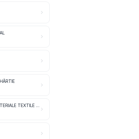
CAL
 HÂRTIE
FILAMENTE SINTETICE SAU ARTIFICIALE; BENZI ȘI FORME SIMILARE DIN MATERIALE TEXTILE SINTETICE SAU ARTIFICIALE