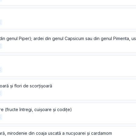
E
E
E
oară și flori de scorțișoară
E
e (fructe întregi, cuișoare și codițe)
E
ră, mirodenie din coaja uscată a nucșoarei și cardamom