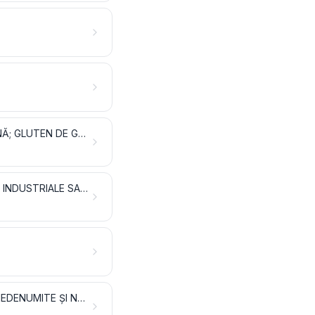
PRODUSE ALE INDUSTRIEI MORĂRITULUI; MALȚ; AMIDON ȘI FECULE; INULINĂ; GLUTEN DE GRÂU
SEMINȚE ȘI FRUCTE OLEAGINOASE; SEMINȚE ȘI FRUCTE DIVERSE; PLANTE INDUSTRIALE SAU MEDICINALE; PAIE ȘI FURAJE
MATERIALE PENTRU ÎMPLETIT ȘI ALTE PRODUSE DE ORIGINE VEGETALĂ, NEDENUMITE ȘI NECUPRINSE ÎN ALTĂ PARTE