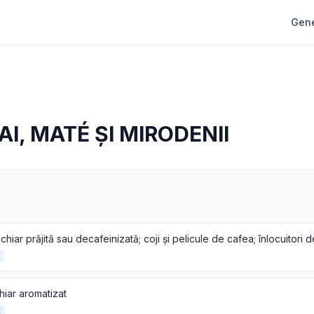
Gene
AI, MATÉ ȘI MIRODENII
E
hiar aromatizat
E