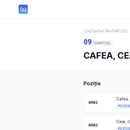
Cod tarifar (RoTAR)
/
S2
09
CAPITOL
CAFEA, CE
Poziție
0901
POZIȚI
Ceai, c
0902
POZIȚI