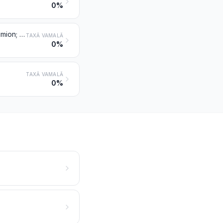
0%
Semințe de anason, de badian, de fenicul, de coriandru, de chimen, de chimion; bace de ienupăr
TAXĂ VAMALĂ
0%
TAXĂ VAMALĂ
0%