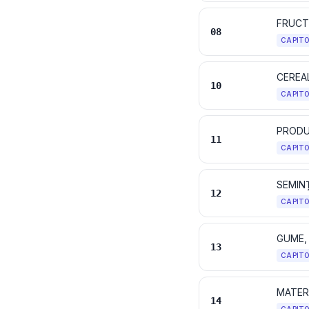
FRUCTE
08
CAPIT
CEREA
10
CAPIT
11
CAPIT
12
CAPIT
GUME, 
13
CAPIT
14