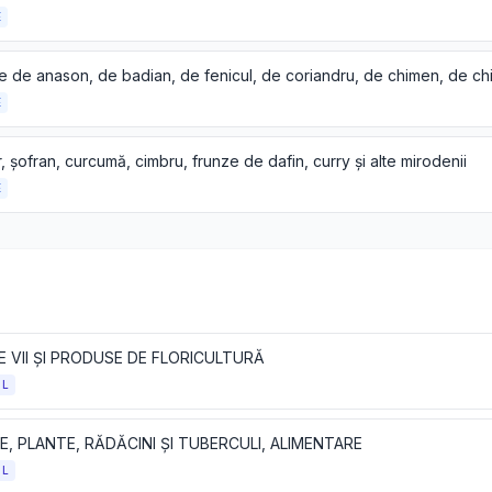
E
E
, șofran, curcumă, cimbru, frunze de dafin, curry și alte mirodenii
E
 VII ȘI PRODUSE DE FLORICULTURĂ
OL
, PLANTE, RĂDĂCINI ȘI TUBERCULI, ALIMENTARE
OL