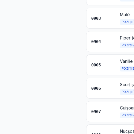
Maté
0903
POZIȚI
0904
POZIȚI
Vanilie
0905
POZIȚI
Scorțiș
0906
POZIȚI
Cuișoar
0907
POZIȚI
Nucșoa