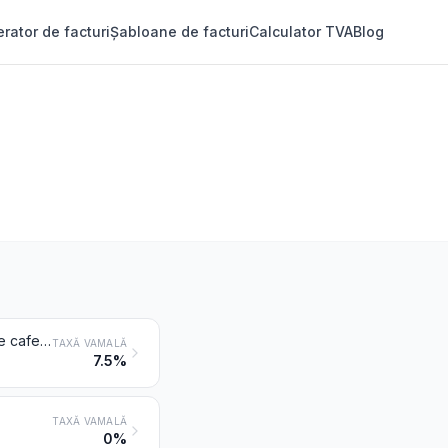
rator de facturi
Șabloane de facturi
Calculator TVA
Blog
Cafea, chiar prăjită sau decafeinizată; coji și pelicule de cafea; înlocuitori de cafea care conțin cafea, indiferent de proporțiile amestecului
TAXĂ VAMALĂ
7.5%
TAXĂ VAMALĂ
0%