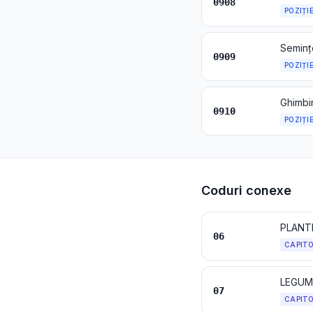
0908
POZIȚI
0909
POZIȚI
Ghimbir
0910
POZIȚI
Coduri conexe
PLANTE
06
CAPIT
LEGUME
07
CAPIT