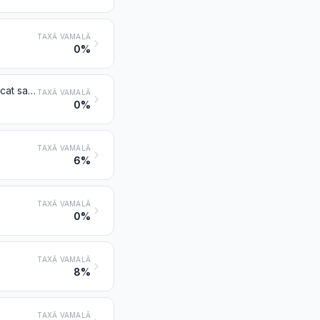
TAXĂ VAMALĂ
0%
Piper (din genul Piper); ardei din genul Capsicum sau din genul Pimenta, uscat sau sfărâmat sau măcinat
TAXĂ VAMALĂ
0%
TAXĂ VAMALĂ
6%
TAXĂ VAMALĂ
0%
TAXĂ VAMALĂ
8%
TAXĂ VAMALĂ