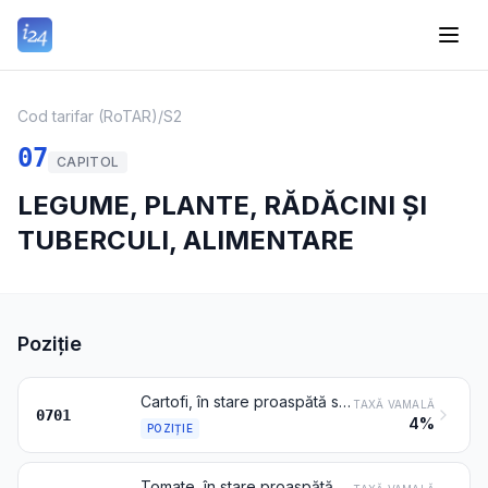
Cod tarifar (RoTAR)
/
S2
07
CAPITOL
LEGUME, PLANTE, RĂDĂCINI ȘI
TUBERCULI, ALIMENTARE
Poziție
Cartofi, în stare proaspătă sau refrigerată
TAXĂ VAMALĂ
0701
4%
POZIȚIE
Tomate, în stare proaspătă sau refrigerată