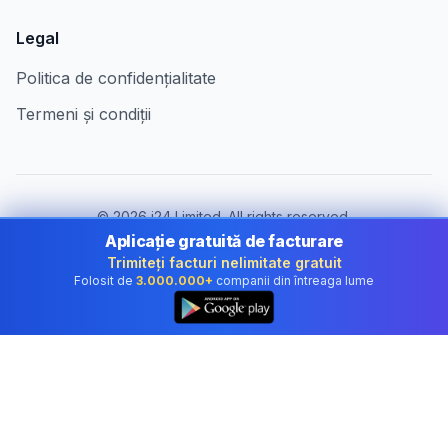
Legal
Politica de confidențialitate
Termeni și condiții
©
2026
i24 Limited. All rights reserved.
Pentru companii în Romania
Aplicație gratuită de facturare
Trimiteți facturi nelimitate gratuit
Schimbă țara:
Romania
Folosit de
3.000.000+
companii din întreaga lume