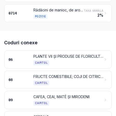
Rădăcini de manioc, de arorut sau de salep, topinamburi, batate și rădăcini și tuberculi similari, cu conținut ridicat de fecule sau inulină, proaspete, refrigerate, congelate sau uscate, chiar tăiate în bucăți sau aglomerate sub formă de pelete; miez de sagotier
TAXĂ VAMALĂ
0714
2%
POZIȚIE
Coduri conexe
PLANTE VII ȘI PRODUSE DE FLORICULTURĂ
06
CAPITOL
FRUCTE COMESTIBILE; COJI DE CITRICE SAU DE PEPENI
08
CAPITOL
CAFEA, CEAI, MATÉ ȘI MIRODENII
09
CAPITOL