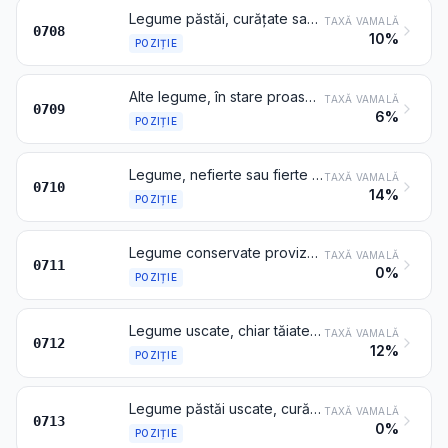
Legume păstăi, curățate sau nu de păstăi, în stare proaspătă sau refrigerată
TAXĂ VAMALĂ
0708
10%
POZIȚIE
Alte legume, în stare proaspătă sau refrigerată
TAXĂ VAMALĂ
0709
6%
POZIȚIE
Legume, nefierte sau fierte în apă sau în abur, congelate
TAXĂ VAMALĂ
0710
14%
POZIȚIE
Legume conservate provizoriu, dar improprii consumului în această stare
TAXĂ VAMALĂ
0711
0%
POZIȚIE
Legume uscate, chiar tăiate felii sau bucăți sau chiar sfărâmate sau pulverizate, dar nepreparate altfel
TAXĂ VAMALĂ
0712
12%
POZIȚIE
Legume păstăi uscate, curățate de păstăi, chiar decorticate sau sfărâmate
TAXĂ VAMALĂ
0713
0%
POZIȚIE