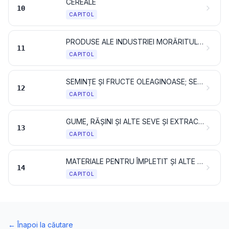
CEREALE
10
CAPITOL
PRODUSE ALE INDUSTRIEI MORĂRITULUI; MALȚ; AMIDON ȘI FECULE; INULINĂ; GLUTEN DE GRÂU
11
CAPITOL
SEMINȚE ȘI FRUCTE OLEAGINOASE; SEMINȚE ȘI FRUCTE DIVERSE; PLANTE INDUSTRIALE SAU MEDICINALE; PAIE ȘI FURAJE
12
CAPITOL
GUME, RĂȘINI ȘI ALTE SEVE ȘI EXTRACTE VEGETALE
13
CAPITOL
MATERIALE PENTRU ÎMPLETIT ȘI ALTE PRODUSE DE ORIGINE VEGETALĂ, NEDENUMITE ȘI NECUPRINSE ÎN ALTĂ PARTE
14
CAPITOL
←
Înapoi la căutare