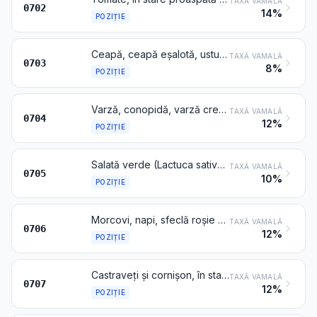
TAXĂ VAMALĂ
0702
14%
POZIȚIE
Ceapă, ceapă eșalotă, usturoi, praz și alte legume aliacee, în stare proaspătă sau refrigerată
TAXĂ VAMALĂ
0703
8%
POZIȚIE
Varză, conopidă, varză creață, gulii și produse comestibile similare din genul Brassica, în stare proaspătă sau refrigerată
TAXĂ VAMALĂ
0704
12%
POZIȚIE
Salată verde (Lactuca sativa) și cicoare (Cichorium spp.), în stare proaspătă sau refrigerată
TAXĂ VAMALĂ
0705
10%
POZIȚIE
Morcovi, napi, sfeclă roșie pentru salată, barba-caprei, țelină de rădăcină, ridichi și rădăcinoase comestibile similare, în stare proaspătă sau refrigerată
TAXĂ VAMALĂ
0706
12%
POZIȚIE
Castraveți și cornișon, în stare proaspătă sau refrigerată
TAXĂ VAMALĂ
0707
12%
POZIȚIE