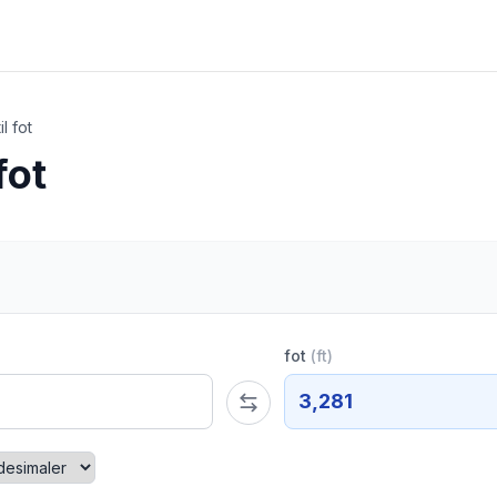
il fot
fot
fot
(
ft
)
3,281