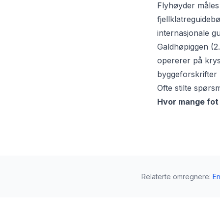
Flyhøyder måles i
fjellklatreguideb
internasjonale gui
Galdhøpiggen (2.
opererer på krys
byggeforskrifter
Ofte stilte spørs
Hvor mange fot 
Relaterte omregnere
:
E