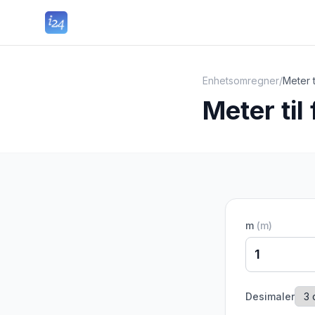
Enhetsomregner
/
Meter t
Meter til 
m
(
m
)
Desimaler