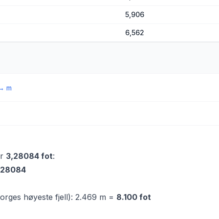
5,906
6,562
→
m
er
3,28084 fot
:
3,28084
rges høyeste fjell): 2.469 m =
8.100 fot