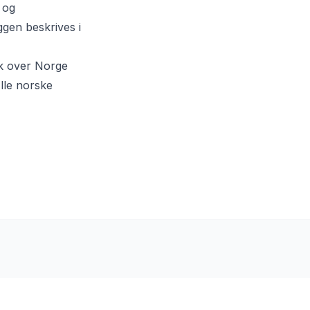
 og
ggen beskrives i
kk over Norge
lle norske