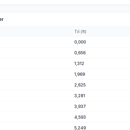
er
Til
(
ft
)
0,000
0,656
1,312
1,969
2,625
3,281
3,937
4,593
5,249