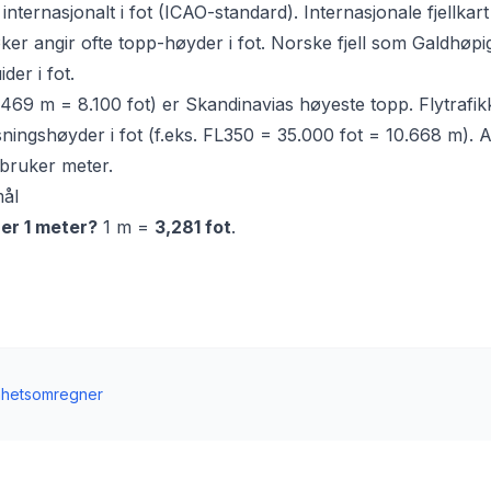
nternasjonalt i fot (ICAO-standard). Internasjonale fjellkart
øker angir ofte topp-høyder i fot. Norske fjell som Galdhøpi
der i fot.
469 m = 8.100 fot) er Skandinavias høyeste topp. Flytrafi
ningshøyder i fot (f.eks. FL350 = 35.000 fot = 10.668 m). A
 bruker meter.
mål
er 1 meter?
1 m =
3,281 fot
.
nhetsomregner