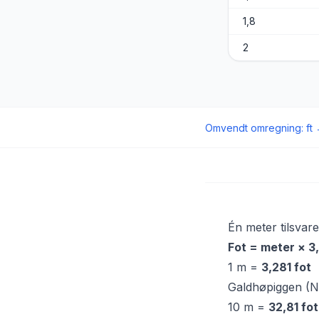
1,8
2
Omvendt omregning
:
ft
Én meter tilsvar
Fot = meter × 
1 m =
3,281 fot
Galdhøpiggen (No
10 m =
32,81 fot