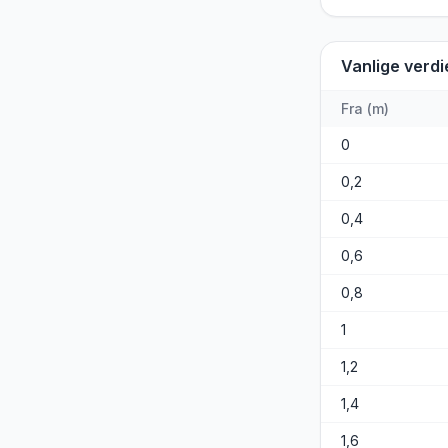
Vanlige verdi
Fra
(
m
)
0
0,2
0,4
0,6
0,8
1
1,2
1,4
1,6