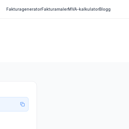
Fakturagenerator
Fakturamaler
MVA-kalkulator
Blogg