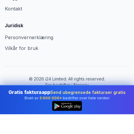
Kontakt
Juridisk
Personvernerklæring
Vilkår for bruk
©
2026
i24 Limited. All rights reserved.
For bedrifter i Norway
Gratis fakturaapp
Send ubegrensede fakturaer gratis
Bytt land:
Norway
Brukt av
3 000 000+
bedrifter over hele verden