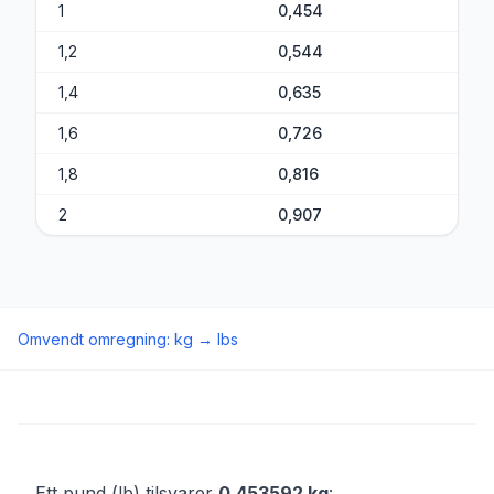
1
0,454
1,2
0,544
1,4
0,635
1,6
0,726
1,8
0,816
2
0,907
Omvendt omregning
:
kg
→
lbs
Ett pund (lb) tilsvarer
0,453592 kg
: