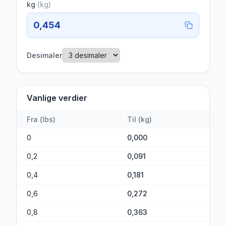
kg
(
kg
)
0,454
Desimaler
Vanlige verdier
Fra
(
lbs
)
Til
(
kg
)
0
0,000
0,2
0,091
0,4
0,181
0,6
0,272
0,8
0,363