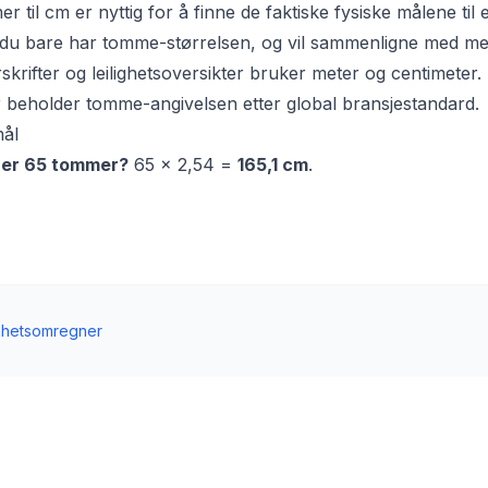
til cm er nyttig for å finne de faktiske fysiske målene til
r du bare har tomme-størrelsen, og vil sammenligne med me
krifter og leilighetsoversikter bruker meter og centimeter.
 beholder tomme-angivelsen etter global bransjestandard.
mål
er 65 tommer?
65 × 2,54 =
165,1 cm
.
nhetsomregner