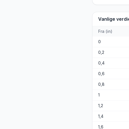
Vanlige verdi
Fra
(
in
)
0
0,2
0,4
0,6
0,8
1
1,2
1,4
1,6