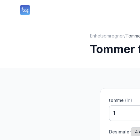
Enhetsomregner
/
Tommer
Tommer t
tomme
(
in
)
Desimaler