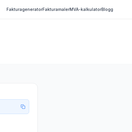
Fakturagenerator
Fakturamaler
MVA-kalkulator
Blogg