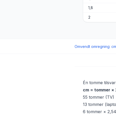
1,8
2
Omvendt omregning
:
c
Én tomme tilsva
cm = tommer × 
55 tommer (TV)
13 tommer (lapt
6 tommer × 2,5