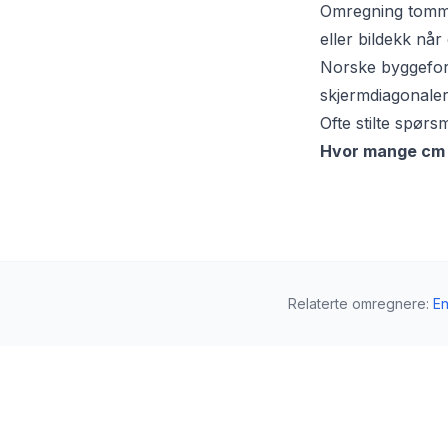
Omregning tommer 
eller bildekk nå
Norske byggefors
skjermdiagonaler
Ofte stilte spørs
Hvor mange cm 
Relaterte omregnere
:
E