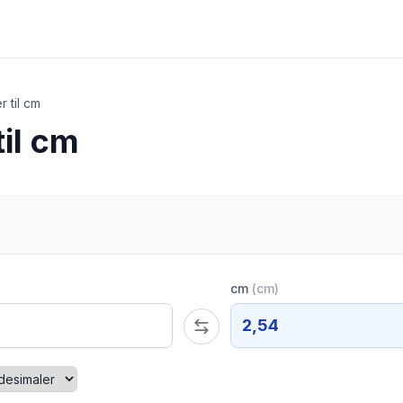
 til cm
il cm
cm
(
cm
)
2,54