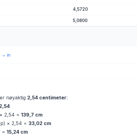
4,5720
5,0800
m
→
in
rer nøyaktig
2,54 centimeter
:
2,54
 × 2,54 =
139,7 cm
op) × 2,54 =
33,02 cm
4 =
15,24 cm