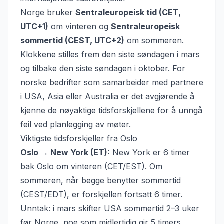
Norge bruker
Sentraleuropeisk tid (CET,
UTC+1)
om vinteren og
Sentraleuropeisk
sommertid (CEST, UTC+2)
om sommeren.
Klokkene stilles frem den siste søndagen i mars
og tilbake den siste søndagen i oktober. For
norske bedrifter som samarbeider med partnere
i USA, Asia eller Australia er det avgjørende å
kjenne de nøyaktige tidsforskjellene for å unngå
feil ved planlegging av møter.
Viktigste tidsforskjeller fra Oslo
Oslo → New York (ET):
New York er 6 timer
bak Oslo om vinteren (CET/EST). Om
sommeren, når begge benytter sommertid
(CEST/EDT), er forskjellen fortsatt 6 timer.
Unntak: i mars skifter USA sommertid 2–3 uker
før Norge, noe som midlertidig gir 5 timers