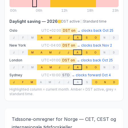
00
h
06
h
12
h
18
h
23h
Daylight saving —
2026
DST active
Standard time
Oslo
UTC+02:00
DST on
→
clocks back
Oct 25
J
F
M
A
M
J
J
A
S
O
N
D
New York
UTC-04:00
DST on
→
clocks back
Nov 2
J
F
M
A
M
J
J
A
S
O
N
D
London
UTC+01:00
DST on
→
clocks back
Oct 25
J
F
M
A
M
J
J
A
S
O
N
D
Sydney
UTC+10:00
STD
→
clocks forward
Oct 4
J
F
M
A
M
J
J
A
S
O
N
D
Highlighted column = current month. Amber = DST active, grey =
standard time.
Tidssone-omregner for Norge — CET, CEST og
internasjonale tidsforskjeller