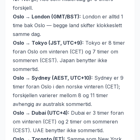
forskjell.
Oslo → London (GMT/BST):
London er alltid 1
time bak Oslo — begge land skifter klokkeslett
samme dag.
Oslo → Tokyo (JST, UTC+9):
Tokyo er 8 timer
foran Oslo om vinteren (CET) og 7 timer om
sommeren (CEST). Japan benytter ikke
sommertid.
Oslo → Sydney (AEST, UTC+10):
Sydney er 9
timer foran Oslo i den norske vinteren (CET);
forskjellen varierer mellom 8 og 11 timer
avhengig av australsk sommertid.
Oslo → Dubai (UTC+4):
Dubai er 3 timer foran
om vinteren (CET) og 2 timer om sommeren
(CEST). UAE benytter ikke sommertid.
Oslo → Toronto (ET):
Samme som New York