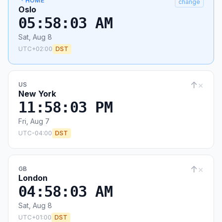
· HOME
change
Oslo
05:58:03 AM
Sat, Aug 8
UTC+02:00
DST
↑
×
US
New York
11:58:03 PM
Fri, Aug 7
UTC-04:00
DST
↑
×
GB
London
04:58:03 AM
Sat, Aug 8
UTC+01:00
DST