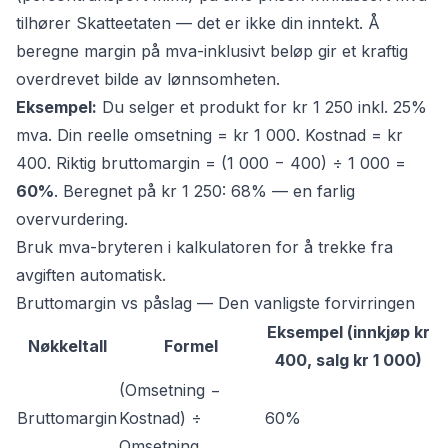
tilhører Skatteetaten — det er ikke din inntekt. Å
beregne margin på mva-inklusivt beløp gir et kraftig
overdrevet bilde av lønnsomheten.
Eksempel:
Du selger et produkt for kr 1 250 inkl. 25%
mva. Din reelle omsetning = kr 1 000. Kostnad = kr
400. Riktig bruttomargin = (1 000 − 400) ÷ 1 000 =
60%
. Beregnet på kr 1 250: 68% — en farlig
overvurdering.
Bruk mva-bryteren i kalkulatoren for å trekke fra
avgiften automatisk.
Bruttomargin vs påslag — Den vanligste forvirringen
Eksempel (innkjøp kr
Nøkkeltall
Formel
400, salg kr 1 000)
(Omsetning −
Bruttomargin
Kostnad) ÷
60%
Omsetning