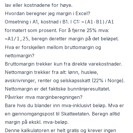
lav eller kostnadene for høye.
Hvordan beregner jeg margin i Excel?
Omsetning i A1, kostnad i B1. I C1:
=(A1-B1)/A1
formatert som prosent. For å fjerne 25% mva:
, beregn deretter margin på det beløpet.
=A1/1,25
Hva er forskjellen mellom bruttomargin og
nettomargin?
Bruttomargin trekker kun fra direkte varekostnader.
Nettomargin trekker fra alt: lønn, husleie,
avskrivninger, renter og selskapsskatt (22% i Norge).
Nettomargin er det faktiske bunnlinjeresultatet.
Påvirker mva marginberegningen?
Bare hvis du blander inn mva-inklusivt beløp. Mva er
en gjennomgangspost til Skatteetaten. Beregn alltid
margin på ekskl. mva-beløp.
Denne kalkulatoren er helt gratis og krever ingen