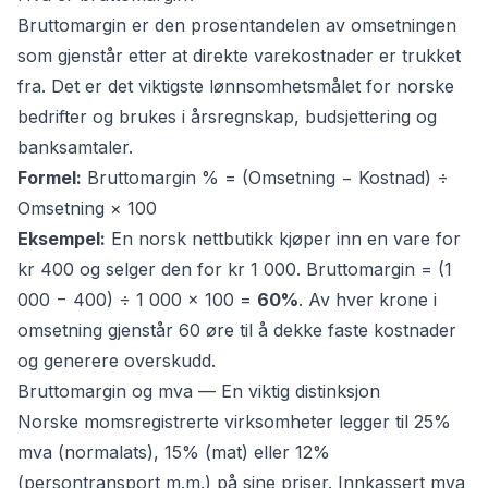
Bruttomargin er den prosentandelen av omsetningen
som gjenstår etter at direkte varekostnader er trukket
fra. Det er det viktigste lønnsomhetsmålet for norske
bedrifter og brukes i årsregnskap, budsjettering og
banksamtaler.
Formel:
Bruttomargin % = (Omsetning − Kostnad) ÷
Omsetning × 100
Eksempel:
En norsk nettbutikk kjøper inn en vare for
kr 400 og selger den for kr 1 000. Bruttomargin = (1
000 − 400) ÷ 1 000 × 100 =
60%
. Av hver krone i
omsetning gjenstår 60 øre til å dekke faste kostnader
og generere overskudd.
Bruttomargin og mva — En viktig distinksjon
Norske momsregistrerte virksomheter legger til 25%
mva (normalats), 15% (mat) eller 12%
(persontransport m.m.) på sine priser. Innkassert mva