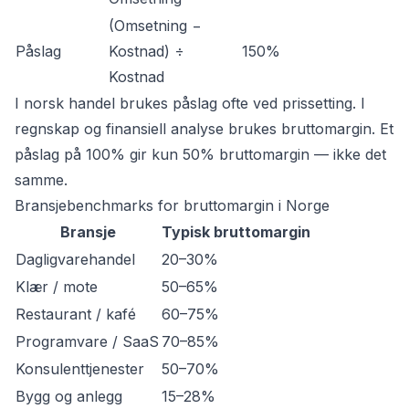
(Omsetning −
Påslag
Kostnad) ÷
150%
Kostnad
I norsk handel brukes påslag ofte ved prissetting. I
regnskap og finansiell analyse brukes bruttomargin. Et
påslag på 100% gir kun 50% bruttomargin — ikke det
samme.
Bransjebenchmarks for bruttomargin i Norge
Bransje
Typisk bruttomargin
Dagligvarehandel
20–30%
Klær / mote
50–65%
Restaurant / kafé
60–75%
Programvare / SaaS
70–85%
Konsulenttjenester
50–70%
Bygg og anlegg
15–28%