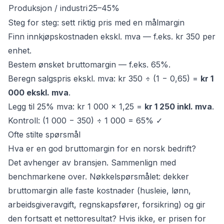
Produksjon / industri
25–45%
Steg for steg: sett riktig pris med en målmargin
Finn innkjøpskostnaden ekskl. mva — f.eks. kr 350 per
enhet.
Bestem ønsket bruttomargin — f.eks. 65%.
Beregn salgspris ekskl. mva: kr 350 ÷ (1 − 0,65) =
kr 1
000 ekskl. mva
.
Legg til 25% mva: kr 1 000 × 1,25 =
kr 1 250 inkl. mva
.
Kontroll: (1 000 − 350) ÷ 1 000 = 65% ✓
Ofte stilte spørsmål
Hva er en god bruttomargin for en norsk bedrift?
Det avhenger av bransjen. Sammenlign med
benchmarkene over. Nøkkelspørsmålet: dekker
bruttomargin alle faste kostnader (husleie, lønn,
arbeidsgiveravgift, regnskapsfører, forsikring) og gir
den fortsatt et nettoresultat? Hvis ikke, er prisen for