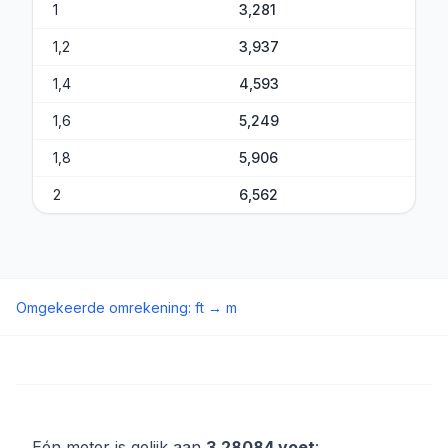
1
3,281
1,2
3,937
1,4
4,593
1,6
5,249
1,8
5,906
2
6,562
Omgekeerde omrekening
:
ft
→
m
Eén meter is gelijk aan
3,28084 voet
: