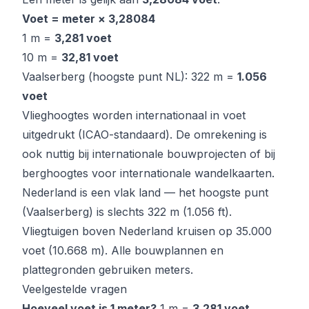
Voet = meter × 3,28084
1 m =
3,281 voet
10 m =
32,81 voet
Vaalserberg (hoogste punt NL): 322 m =
1.056
voet
Vlieghoogtes worden internationaal in voet
uitgedrukt (ICAO-standaard). De omrekening is
ook nuttig bij internationale bouwprojecten of bij
berghoogtes voor internationale wandelkaarten.
Nederland is een vlak land — het hoogste punt
(Vaalserberg) is slechts 322 m (1.056 ft).
Vliegtuigen boven Nederland kruisen op 35.000
voet (10.668 m). Alle bouwplannen en
plattegronden gebruiken meters.
Veelgestelde vragen
Hoeveel voet is 1 meter?
1 m =
3,281 voet
.