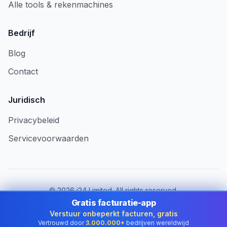
Alle tools & rekenmachines
Bedrijf
Blog
Contact
Juridisch
Privacybeleid
Servicevoorwaarden
©
2026
i24 Limited. All rights reserved.
Voor bedrijven in Netherlands
Gratis facturatie-app
Verstuur onbeperkt facturen, gratis
Land wijzigen:
Netherlands
Vertrouwd door
3.000.000+
bedrijven wereldwijd