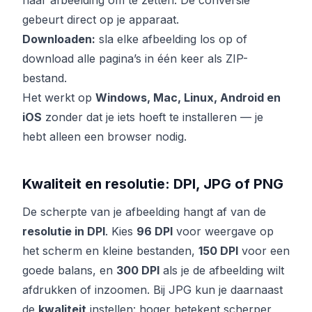
naar afbeelding om te zetten. De conversie
gebeurt direct op je apparaat.
Downloaden:
sla elke afbeelding los op of
download alle pagina’s in één keer als ZIP-
bestand.
Het werkt op
Windows, Mac, Linux, Android en
iOS
zonder dat je iets hoeft te installeren — je
hebt alleen een browser nodig.
Kwaliteit en resolutie: DPI, JPG of PNG
De scherpte van je afbeelding hangt af van de
resolutie in DPI
. Kies
96 DPI
voor weergave op
het scherm en kleine bestanden,
150 DPI
voor een
goede balans, en
300 DPI
als je de afbeelding wilt
afdrukken of inzoomen. Bij JPG kun je daarnaast
de
kwaliteit
instellen: hoger betekent scherper