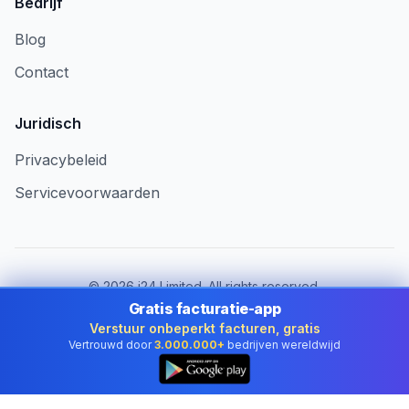
Bedrijf
Blog
Contact
Juridisch
Privacybeleid
Servicevoorwaarden
©
2026
i24 Limited. All rights reserved.
Voor bedrijven in Netherlands
Gratis facturatie-app
Verstuur onbeperkt facturen, gratis
Land wijzigen:
Netherlands
Vertrouwd door
3.000.000+
bedrijven wereldwijd