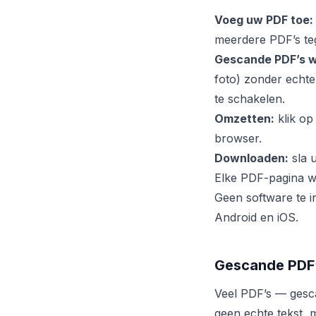
Voeg uw PDF toe:
meerdere PDF’s teg
Gescande PDF’s w
foto) zonder echte
te schakelen.
Omzetten:
klik op
browser.
Downloaden:
sla 
Elke PDF-pagina w
Geen software te 
Android en iOS.
Gescande PDF’s
Veel PDF’s — gesc
geen echte tekst, m