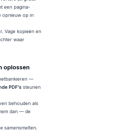
nt een pagina-
ze opnieuw op in
r. Vage kopieën en
ichter waar
n oplossen
rnetbankieren —
nde PDF’s
steunen
ven behouden als
 hem dan — de
ze samensmelten.