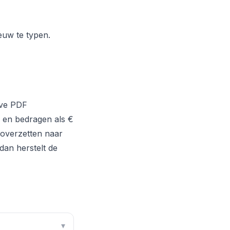
uw te typen.
ive PDF
j en bedragen als €
 overzetten naar
dan herstelt de
▾