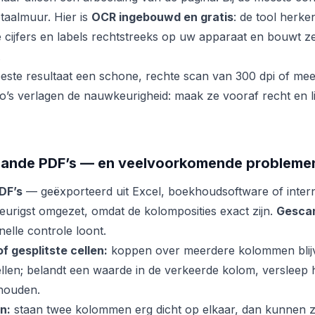
taalmuur. Hier is
OCR ingebouwd en gratis
: de tool herke
de cijfers en labels rechtstreeks op uw apparaat en bouwt 
.
este resultaat een schone, rechte scan van 300 dpi of mee
o’s verlagen de nauwkeurigheid: maak ze vooraf recht en l
cande PDF’s — en veelvoorkomende probleme
PDF’s
— geëxporteerd uit Excel, boekhoudsoftware of inte
urigst omgezet, omdat de kolomposities exact zijn.
Gesca
elle controle loont.
 gesplitste cellen:
koppen over meerdere kolommen blij
len; belandt een waarde in de verkeerde kolom, versleep
ehouden.
n:
staan twee kolommen erg dicht op elkaar, dan kunnen 