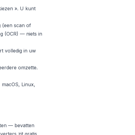
iezen ». U kunt
g (een scan of
ng (OCR) — niets in
t volledig in uw
eerdere omzette.
, macOS, Linux,
ften — bevatten
erters zit gratis