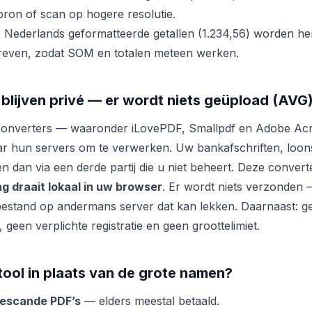
bron of scan op hogere resolutie.
:
Nederlands geformatteerde getallen (1.234,56) worden he
reven, zodat SOM en totalen meteen werken.
lijven privé — er wordt niets geüpload (AVG
converters — waaronder iLovePDF, Smallpdf en Adobe Acr
r hun servers om te verwerken. Uw bankafschriften, loon
n dan via een derde partij die u niet beheert. Deze convert
ng draait lokaal in uw browser
. Er wordt niets verzonden
bestand op andermans server dat kan lekken. Daarnaast: ge
geen verplichte registratie en geen groottelimiet.
ool in plaats van de grote namen?
gescande PDF’s
— elders meestal betaald.