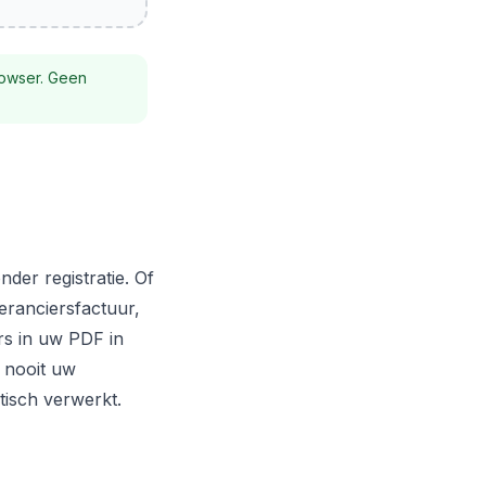
rowser. Geen
der registratie. Of
ranciersfactuur,
ers in uw PDF in
 nooit uw
isch verwerkt.