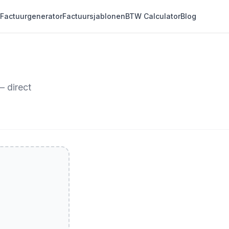
Factuurgenerator
Factuursjablonen
BTW Calculator
Blog
 direct