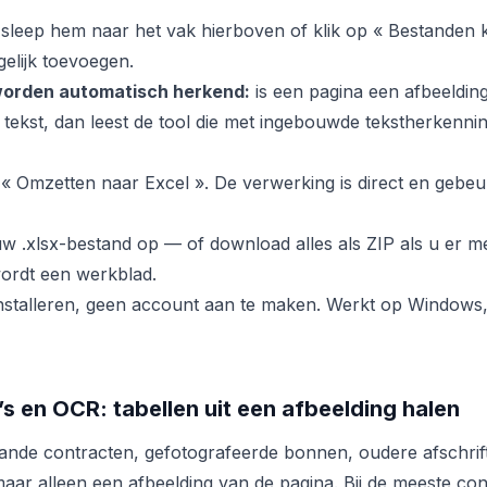
sleep hem naar het vak hierboven of klik op « Bestanden k
elijk toevoegen.
orden automatisch herkend:
is een pagina een afbeeldin
 tekst, dan leest de tool die met ingebouwde tekstherkenni
 « Omzetten naar Excel ». De verwerking is direct en gebeur
uw .xlsx-bestand op — of download alles als ZIP als u er m
ordt een werkblad.
installeren, geen account aan te maken. Werkt op Windows
 en OCR: tabellen uit een afbeelding halen
ande contracten, gefotografeerde bonnen, oudere afschri
aar alleen een afbeelding van de pagina. Bij de meeste conv