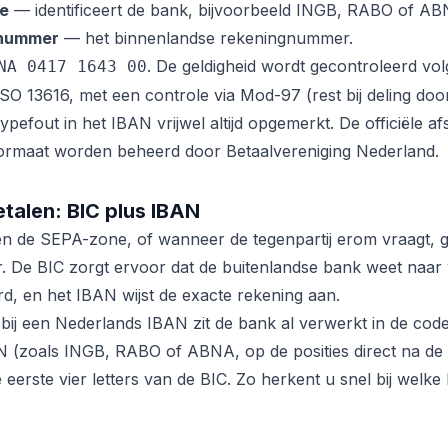
de
— identificeert de bank, bijvoorbeeld INGB, RABO of AB
ngnummer
— het binnenlandse rekeningnummer.
. De geldigheid wordt gecontroleerd vo
NA 0417 1643 00
SO 13616, met een controle via Mod-97 (rest bij deling door
pefout in het IBAN vrijwel altijd opgemerkt. De officiële a
rmaat worden beheerd door Betaalvereniging Nederland.
etalen: BIC plus IBAN
en de SEPA-zone, of wanneer de tegenpartij erom vraagt, g
. De BIC zorgt ervoor dat de buitenlandse bank weet naar
, en het IBAN wijst de exacte rekening aan.
bij een Nederlands IBAN zit de bank al verwerkt in de code.
 (zoals INGB, RABO of ABNA, op de posities direct na de 
eerste vier letters van de BIC. Zo herkent u snel bij welk