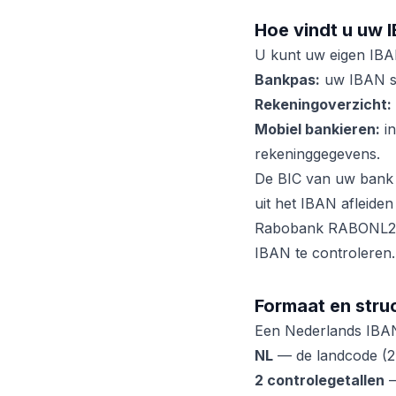
Hoe vindt u uw 
U kunt uw eigen IBA
Bankpas:
uw IBAN st
Rekeningoverzicht:
Mobiel bankieren:
in
rekeninggegevens.
De BIC van uw bank 
uit het IBAN afleide
Rabobank RABONL2U.
IBAN te controleren.
Formaat en stru
Een Nederlands IBAN b
NL
— de landcode (2 l
2 controlegetallen
—