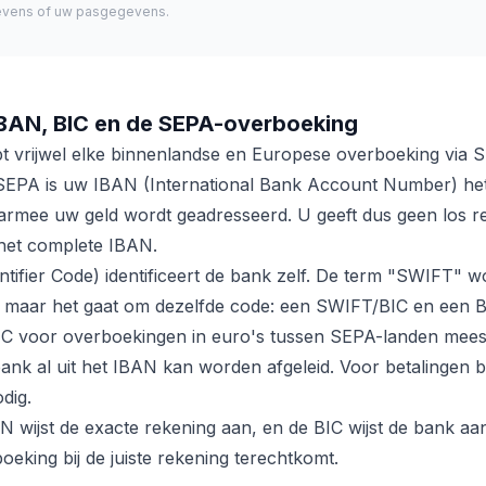
evens of uw pasgegevens.
IBAN, BIC en de SEPA-overboeking
t vrijwel elke binnenlandse en Europese overboeking via 
 SEPA is uw IBAN (International Bank Account Number) het
rmee uw geld wordt geadresseerd. U geeft dus geen los 
 het complete IBAN.
ntifier Code) identificeert de bank zelf. De term "SWIFT" w
maar het gaat om dezelfde code: een SWIFT/BIC en een BIC
IC voor overboekingen in euro's tussen SEPA-landen meest
bank al uit het IBAN kan worden afgeleid. Voor betalingen
dig.
 wijst de exacte rekening aan, en de BIC wijst de bank a
eking bij de juiste rekening terechtkomt.