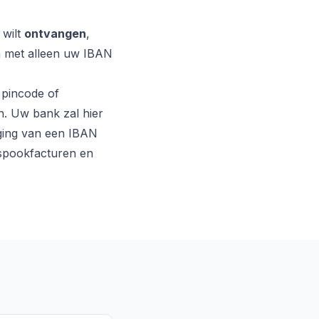
 wilt
ontvangen
,
an met alleen uw IBAN
 pincode of
n. Uw bank zal hier
iging van een IBAN
m spookfacturen en