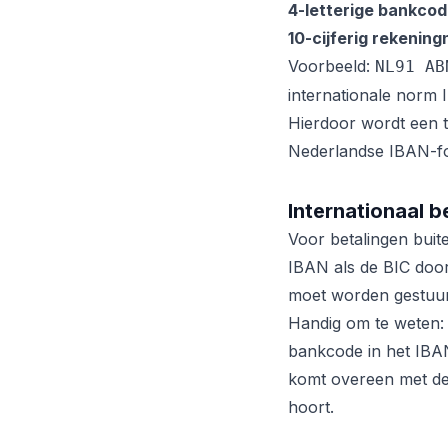
4-letterige bankco
10-cijferig rekeni
Voorbeeld:
NL91 AB
internationale norm I
Hierdoor wordt een ty
Nederlandse IBAN-fo
Internationaal b
Voor betalingen buit
IBAN als de BIC door
moet worden gestuurd
Handig om te weten: 
bankcode in het IBAN
komt overeen met de 
hoort.