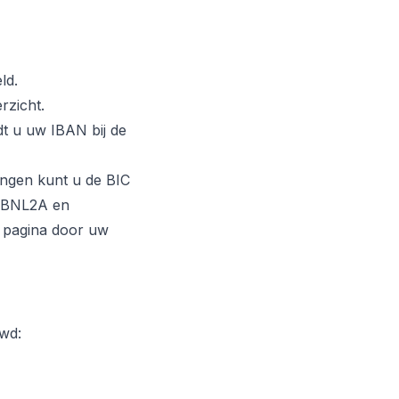
ld.
rzicht.
t u uw IBAN bij de
ingen kunt u de BIC
INGBNL2A en
 pagina door uw
uwd: