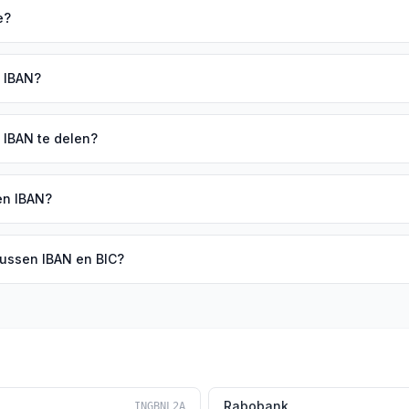
e?
n IBAN?
n IBAN te delen?
en IBAN?
 tussen IBAN en BIC?
Rabobank
INGBNL2A