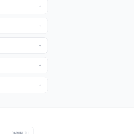
+
+
+
+
+
RABONL2U