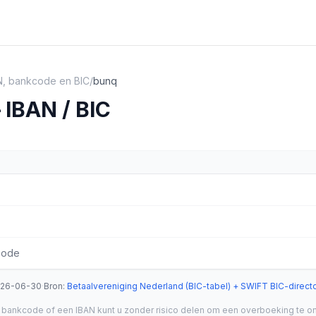
N, bankcode en BIC
/
bunq
IBAN / BIC
code
26-06-30
·
Bron
:
Betaalvereniging Nederland (BIC-tabel) + SWIFT BIC-direct
 bankcode of een IBAN kunt u zonder risico delen om een overboeking te o