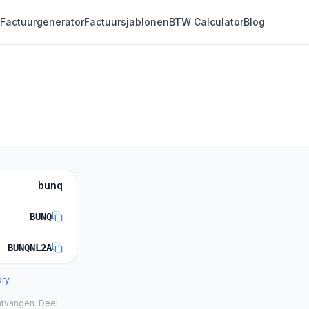
Factuurgenerator
Factuursjablonen
BTW Calculator
Blog
bunq
BUNQ
BUNQNL2A
ory
ntvangen. Deel