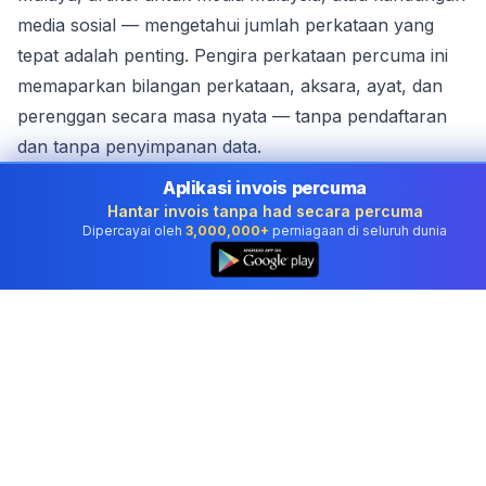
media sosial — mengetahui jumlah perkataan yang
tepat adalah penting. Pengira perkataan percuma ini
memaparkan bilangan perkataan, aksara, ayat, dan
perenggan secara masa nyata — tanpa pendaftaran
dan tanpa penyimpanan data.
Alat ini mengira masa bacaan berdasarkan kelajuan
Aplikasi invois percuma
membaca purata dalam Bahasa Malaysia,
Hantar invois tanpa had secara percuma
Dipercayai oleh
3,000,000+
perniagaan di seluruh dunia
menganalisis ketumpatan kata kunci, dan
👆
memaparkan skor kebolehbacaan supaya anda tahu
seberapa mudah teks anda difahami.
Cara Menggunakan Pengira Perkataan
Tampal atau taip teks anda
dalam kotak teks.
Statistik dikemas kini serta-merta.
Semak statistik:
perkataan, aksara, ayat, perenggan,
perkataan unik, purata panjang perkataan, masa
bacaan dan masa bercakap.