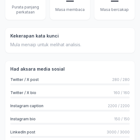
—
—
Purata panjang
Masa membaca
Masa bercakap
perkataan
Kekerapan kata kunci
Mula menaip untuk melihat analisis.
Had aksara media sosial
Twitter / X post
280
/
280
Twitter / X bio
160
/
160
Instagram caption
2200
/
2200
Instagram bio
150
/
150
LinkedIn post
3000
/
3000