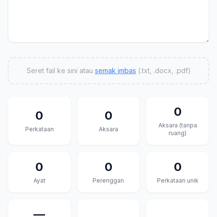
Seret fail ke sini atau
semak imbas
(.txt, .docx, .pdf)
0
0
0
Aksara (tanpa
Perkataan
Aksara
ruang)
0
0
0
Ayat
Perenggan
Perkataan unik
—