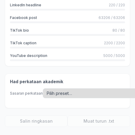
LinkedIn headline
220
/
220
Facebook post
63206
/
63206
TikTok bio
80
/
80
TikTok caption
2200
/
2200
YouTube description
5000
/
5000
Had perkataan akademik
Sasaran perkataan
Salin ringkasan
Muat turun .txt