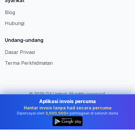
Syarikat
Blog
Hubungi
Undang-undang
Dasar Privasi
Terma Perkhidmatan
©
2026
i24 Limited. All rights reserved.
Berkhidmat untuk perniagaan di Malaysia
Aplikasi invois percuma
Hantar invois tanpa had secara percuma
Tukar negara:
Malaysia
Dipercayai oleh
3,000,000+
perniagaan di seluruh dunia