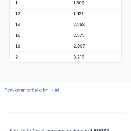
1
1.609
1.2
1.931
1.4
2.253
1.6
2.575
1.8
2.897
2
3.219
Penukaran terbalik
:
km
→
mi
Satu batu (mile) bersamaan dengan
1.60934