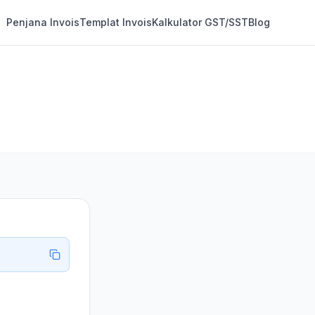
Penjana Invois
Templat Invois
Kalkulator GST/SST
Blog