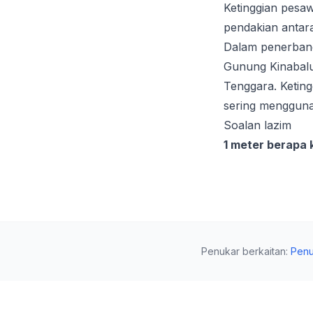
Ketinggian pesa
pendakian antar
Dalam penerbang
Gunung Kinabalu 
Tenggara. Keting
sering mengguna
Soalan lazim
1 meter berapa 
Penukar berkaitan
:
Penu