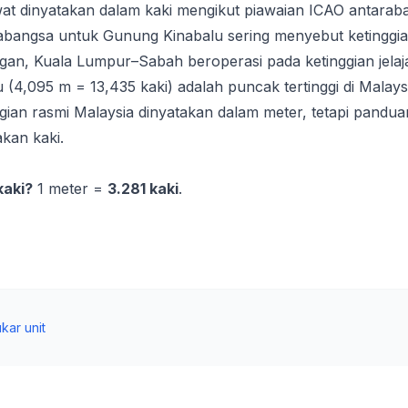
wat dinyatakan dalam kaki mengikut piawaian ICAO antara
abangsa untuk Gunung Kinabalu sering menyebut ketinggia
an, Kuala Lumpur–Sabah beroperasi pada ketinggian jelaja
(4,095 m = 13,435 kaki) adalah puncak tertinggi di Malays
gian rasmi Malaysia dinyatakan dalam meter, tetapi pandu
kan kaki.
kaki?
1 meter =
3.281 kaki
.
kar unit