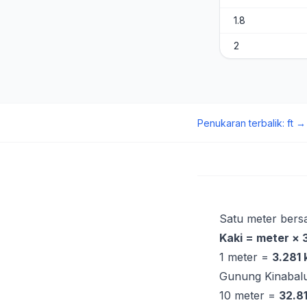
1.8
2
Penukaran terbalik
:
ft
Satu meter ber
Kaki = meter ×
1 meter =
3.281 
Gunung Kinabal
10 meter =
32.81