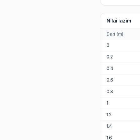
Nilai lazim
Dari
(
m
)
0
0.2
0.4
0.6
0.8
1
1.2
1.4
1.6