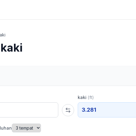
aki
 kaki
kaki
(
ft
)
3.281
luhan