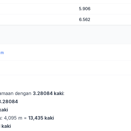
5.906
6.562
→
m
samaan dengan
3.28084 kaki
:
 3.28084
kaki
u: 4,095 m =
13,435 kaki
 kaki