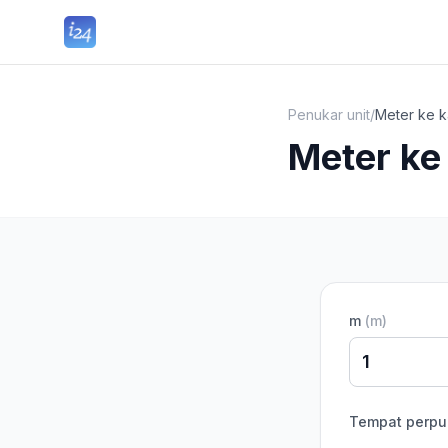
Penukar unit
/
Meter ke k
Meter ke
m
(
m
)
Tempat perpu