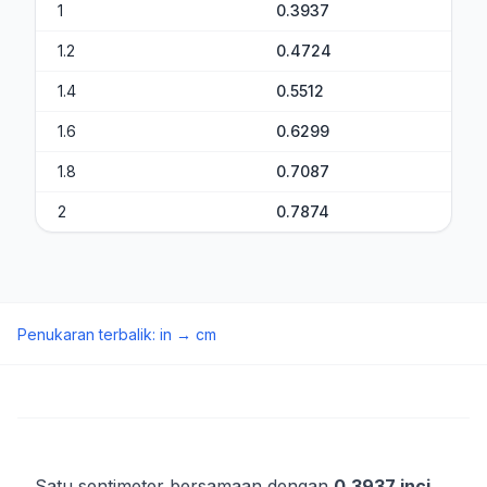
1
0.3937
1.2
0.4724
1.4
0.5512
1.6
0.6299
1.8
0.7087
2
0.7874
Penukaran terbalik
:
in
→
cm
Satu sentimeter bersamaan dengan
0.3937 inci
.