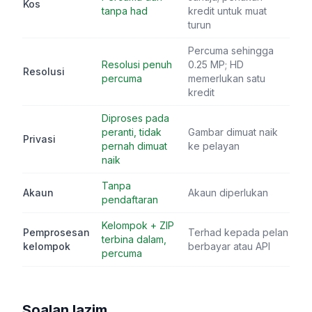
Kos
tanpa had
kredit untuk muat
turun
Percuma sehingga
Resolusi penuh
0.25 MP; HD
Resolusi
percuma
memerlukan satu
kredit
Diproses pada
peranti, tidak
Gambar dimuat naik
Privasi
pernah dimuat
ke pelayan
naik
Tanpa
Akaun
Akaun diperlukan
pendaftaran
Kelompok + ZIP
Pemprosesan
Terhad kepada pelan
terbina dalam,
kelompok
berbayar atau API
percuma
Soalan lazim