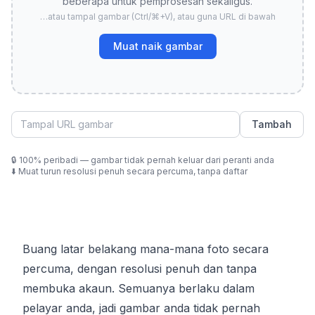
beberapa untuk pemprosesan sekaligus.
…atau tampal gambar (Ctrl/⌘+V), atau guna URL di bawah
Muat naik gambar
Tambah
🔒
100% peribadi — gambar tidak pernah keluar dari peranti anda
⬇️
Muat turun resolusi penuh secara percuma, tanpa daftar
Buang latar belakang mana-mana foto secara
percuma, dengan resolusi penuh dan tanpa
membuka akaun. Semuanya berlaku dalam
pelayar anda, jadi gambar anda tidak pernah