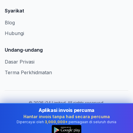
Syarikat
Blog
Hubungi
Undang-undang
Dasar Privasi
Terma Perkhidmatan
©
2026
i24 Limited. All rights reserved.
Berkhidmat untuk perniagaan di Malaysia
Aplikasi invois percuma
Hantar invois tanpa had secara percuma
Tukar negara:
Malaysia
Dipercayai oleh
3,000,000+
perniagaan di seluruh dunia
👆