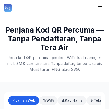
Penjana Kod QR Percuma —
Tanpa Pendaftaran, Tanpa
Tera Air
Jana kod QR percuma: pautan, WiFi, kad nama, e-
mel, SMS dan lain-lain. Tanpa daftar, tanpa tera air.
Muat turun PNG atau SVG.
🔗
Laman Web
📶
WiFi
👤
Kad Nama
📝
Teks