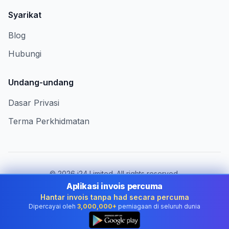
Syarikat
Blog
Hubungi
Undang-undang
Dasar Privasi
Terma Perkhidmatan
©
2026
i24 Limited. All rights reserved.
Berkhidmat untuk perniagaan di Malaysia
Aplikasi invois percuma
Hantar invois tanpa had secara percuma
Tukar negara:
Malaysia
Dipercayai oleh
3,000,000+
perniagaan di seluruh dunia
👆