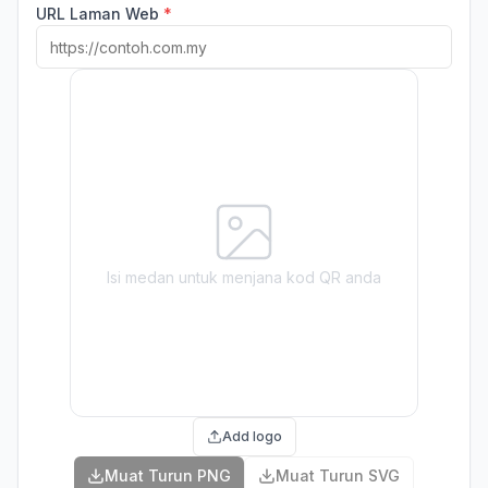
URL Laman Web
*
Isi medan untuk menjana kod QR anda
Add logo
Muat Turun PNG
Muat Turun SVG