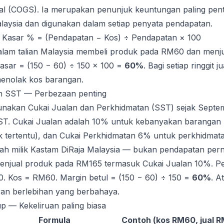
ual (COGS). Ia merupakan penunjuk keuntungan paling pent
alaysia dan digunakan dalam setiap penyata pendapatan.
 Kasar % = (Pendapatan − Kos) ÷ Pendapatan × 100
alam talian Malaysia membeli produk pada RM60 dan menj
asar = (150 − 60) ÷ 150 × 100 =
60%
. Bagi setiap ringgit 
menolak kos barangan.
n SST — Perbezaan penting
nakan Cukai Jualan dan Perkhidmatan (SST) sejak Septe
T. Cukai Jualan adalah 10% untuk kebanyakan barangan
 tertentu), dan Cukai Perkhidmatan 6% untuk perkhidmata
alah milik Kastam DiRaja Malaysia — bukan pendapatan per
njual produk pada RM165 termasuk Cukai Jualan 10%. P
. Kos = RM60. Margin betul = (150 − 60) ÷ 150 =
60%
. A
an berlebihan yang berbahaya.
p — Kekeliruan paling biasa
Formula
Contoh (kos RM60, jual R