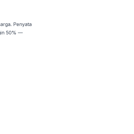
arga. Penyata
gin 50% —