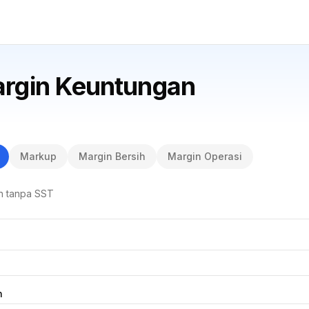
argin Keuntungan
Markup
Margin Bersih
Margin Operasi
in tanpa SST
n