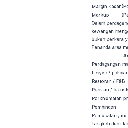
Margin Kasar
(P
Markup
(P
Dalam perdagang
kewangan mengg
bukan perkara y
Penanda aras mar
S
Perdagangan ma
Fesyen / pakaia
Restoran / F&B
Perisian / teknol
Perkhidmatan pr
Pembinaan
Pembuatan / indu
Langkah demi la