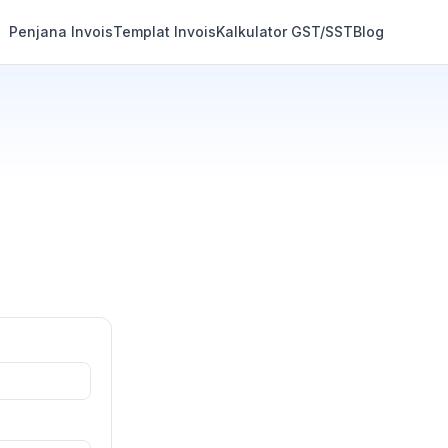
Penjana Invois
Templat Invois
Kalkulator GST/SST
Blog