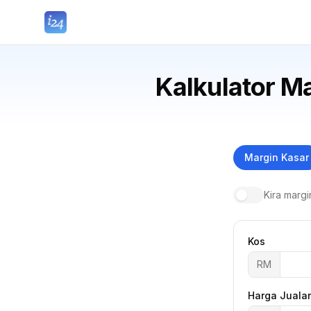
Kalkulator M
Margin Kasar
Kira marg
Kos
RM
Harga Juala