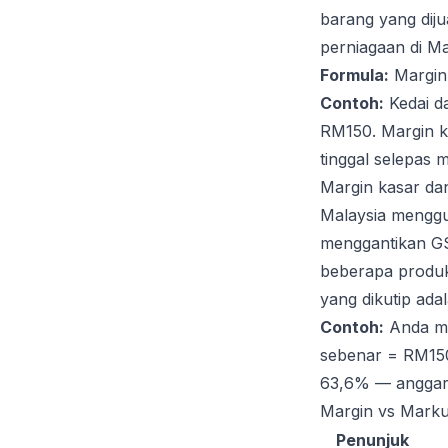
barang yang dij
perniagaan di M
Formula:
Margin
Contoh:
Kedai d
RM150. Margin k
tinggal selepas 
Margin kasar da
Malaysia menggu
menggantikan GS
beberapa produk
yang dikutip ad
Contoh:
Anda me
sebenar = RM150
63,6% — anggar
Margin vs Marku
Penunjuk