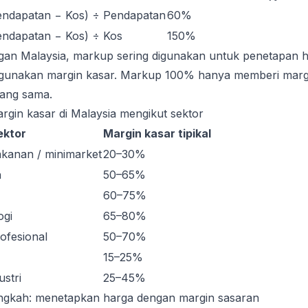
endapatan − Kos) ÷ Pendapatan
60%
endapatan − Kos) ÷ Kos
150%
an Malaysia, markup sering digunakan untuk penetapan h
unakan margin kasar. Markup 100% hanya memberi mar
ang sama.
gin kasar di Malaysia mengikut sektor
ektor
Margin kasar tipikal
kanan / minimarket
20–30%
n
50–65%
60–75%
ogi
65–80%
ofesional
50–70%
15–25%
stri
25–45%
ngkah: menetapkan harga dengan margin sasaran