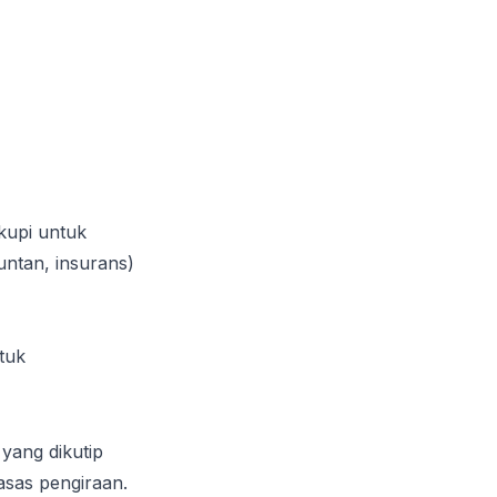
kupi untuk
ntan, insurans)
tuk
yang dikutip
asas pengiraan.