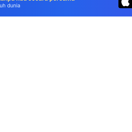
ruh dunia
Alat
Penjana Invois
Slip Gaji
Penjana Resit
Sebut Harga Projek
Penjana Sebut Harga
Unjuran Jualan
Penjana Sebut Harga
Kalkulator Cukai
Pendapatan
Penjana Nota Kredit
Kalkulator Cukai
Generator Purchase
Syarikat
Order (PO) Malaysia