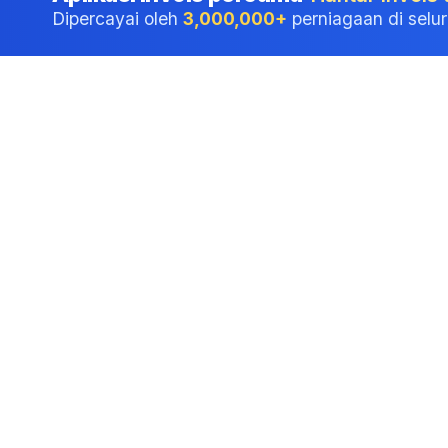
Dipercayai oleh
3,000,000+
perniagaan di selu
Perisian perakaunan profesional yang dipercayai
oleh perniagaan di Malaysia.