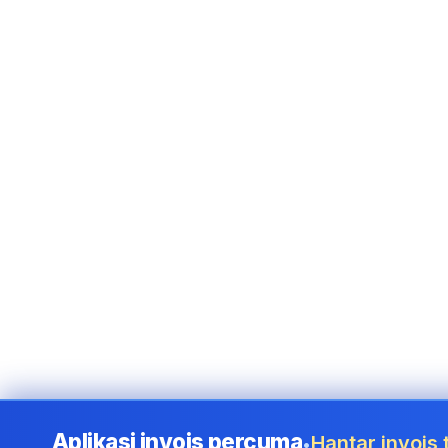
Aplikasi invois percuma
Hantar invois
•