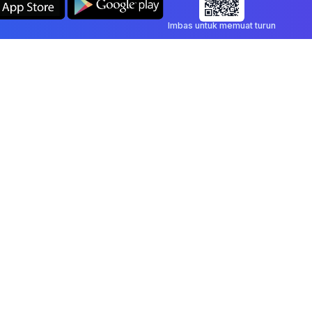
Imbas untuk memuat turun
Syarikat
Undang-undang
Blog
Dasar Privasi
Hubungi
Terma Perkhidmatan