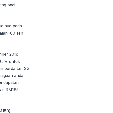
ing bagi
ualnya pada
jualan, 60 sen
mber 2018
 (5% untuk
n berdaftar. SST
niagaan anda.
endapatan
tas RM165:
M150)