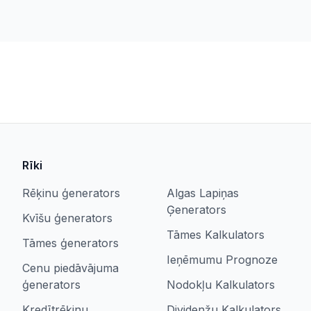
Rīki
Rēķinu ģenerators
Algas Lapiņas
Ģenerators
Kvīšu ģenerators
Tāmes Kalkulators
Tāmes ģenerators
Ieņēmumu Prognoze
Cenu piedāvājuma
ģenerators
Nodokļu Kalkulators
Kredītrēķinu
Dividenžu Kalkulators