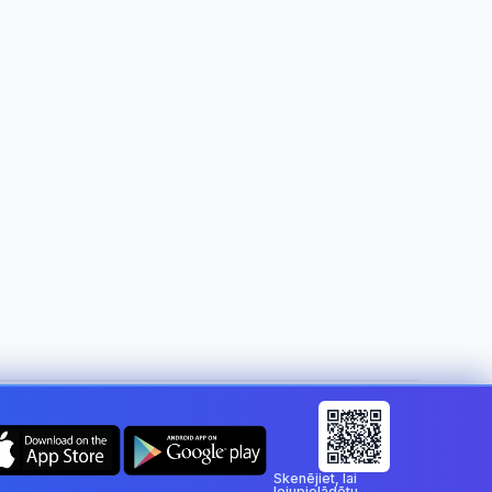
Mainīt valsti:
Latvia
Skenējiet, lai
lejupielādētu