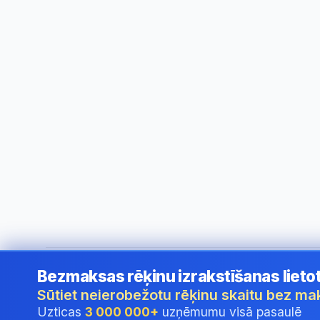
Bezmaksas rēķinu izrakstīšanas lieto
©
2026
i24 Limited. All rights reserved.
•
Uzņēmumiem Latv
Sūtiet neierobežotu rēķinu skaitu bez m
Uzticas
3 000 000+
uzņēmumu visā pasaulē