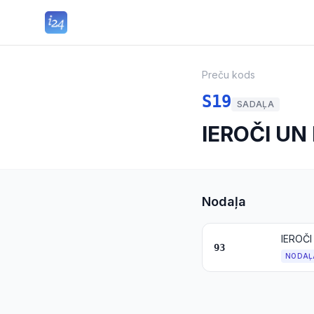
Preču kods
S19
SADAĻA
IEROČI UN
Nodaļa
IEROČI
93
NODAĻ