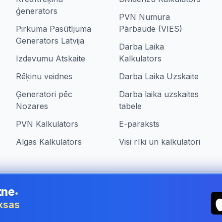
ģenerators
PVN Numura
Pirkuma Pasūtījuma
Pārbaude (VIES)
Generators Latvija
Darba Laika
Izdevumu Atskaite
Kalkulators
Rēķinu veidnes
Darba Laika Uzskaite
Ģeneratori pēc
Darba laika uzskaites
Nozares
tabele
PVN Kalkulators
E-paraksts
Algas Kalkulators
Visi rīki un kalkulatori
tne
•
ia
aksas