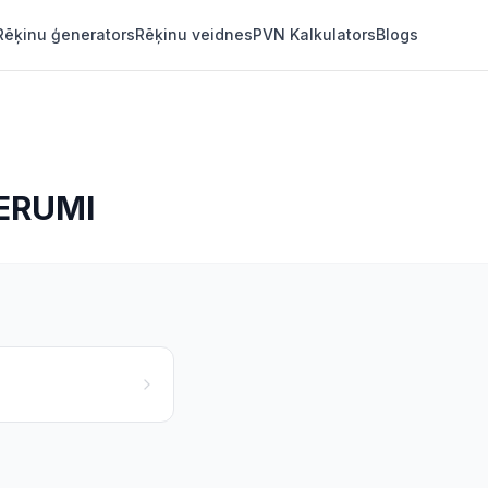
Rēķinu ģenerators
Rēķinu veidnes
PVN Kalkulators
Blogs
DERUMI