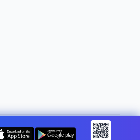
Mainīt valsti:
Latvia