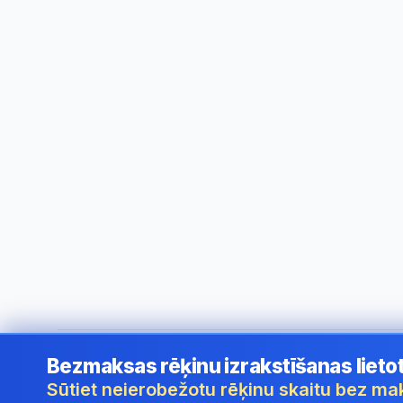
Bezmaksas rēķinu izrakstīšanas lieto
©
2026
i24 Limited. All rights reserved.
•
Uzņēmumiem Latv
Sūtiet neierobežotu rēķinu skaitu bez m