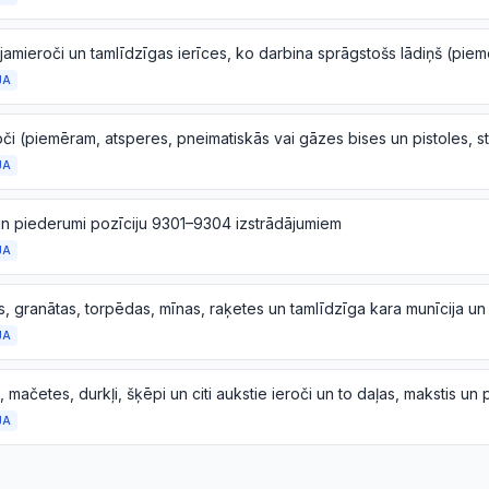
JA
JA
un piederumi pozīciju 9301–9304 izstrādājumiem
JA
JA
JA