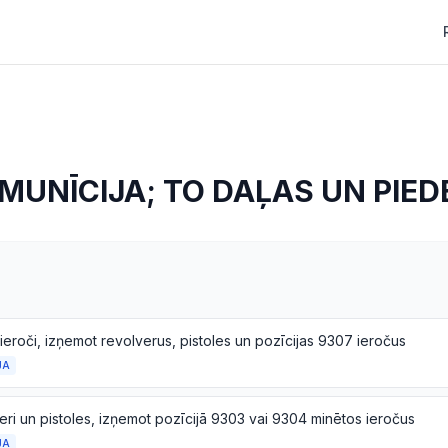
 MUNĪCIJA; TO DAĻAS UN PIE
ieroči, izņemot revolverus, pistoles un pozīcijas 9307 ieročus
JA
ri un pistoles, izņemot pozīcijā 9303 vai 9304 minētos ieročus
JA