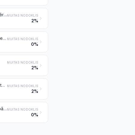
Citi šaujamieroči un tamlīdzīgas ierīces, ko darbina sprāgstošs lādiņš (piemēram, medību bises un sporta šautenes, pa stobru lādējami šaujamieroči, raķešpistoles un citas ierīces signālraķešu palaišanai, salūtpatronu pistoles un revolveri, kaušanas ierīces, auklas izšaušanas ierīces)
MUITAS NODOKLIS
2%
Citi ieroči (piemēram, atsperes, pneimatiskās vai gāzes bises un pistoles, steki), izņemot pozīcijā 9307 minētos
MUITAS NODOKLIS
0%
MUITAS NODOKLIS
2%
Bumbas, granātas, torpēdas, mīnas, raķetes un tamlīdzīga kara munīcija un tās daļas; patronas un cita munīcija un šāviņi un to daļas, ieskaitot skrotis un patronu prapjus
MUITAS NODOKLIS
2%
Zobeni, mačetes, durkļi, šķēpi un citi aukstie ieroči un to daļas, makstis un pārvalki
MUITAS NODOKLIS
0%