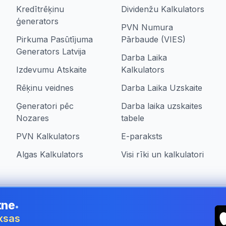
Kredītrēķinu
Dividenžu Kalkulators
ģenerators
PVN Numura
Pirkuma Pasūtījuma
Pārbaude (VIES)
Generators Latvija
Darba Laika
Izdevumu Atskaite
Kalkulators
Rēķinu veidnes
Darba Laika Uzskaite
Ģeneratori pēc
Darba laika uzskaites
Nozares
tabele
PVN Kalkulators
E-paraksts
Algas Kalkulators
Visi rīki un kalkulatori
tne
•
ia
aksas