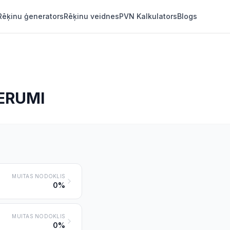
Rēķinu ģenerators
Rēķinu veidnes
PVN Kalkulators
Blogs
DERUMI
MUITAS NODOKLIS
0%
MUITAS NODOKLIS
0%