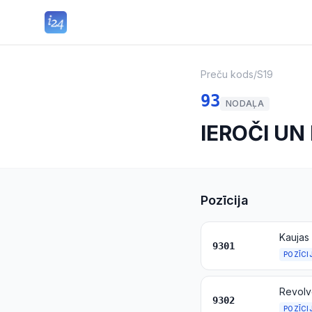
Preču kods
/
S19
93
NODAĻA
IEROČI UN
Pozīcija
Kaujas 
9301
POZĪCI
Revolve
9302
POZĪCI